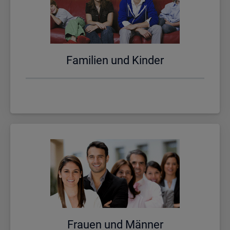
Fa­mi­li­en und Kin­der
Frau­en und Män­ner