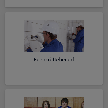
Fach­kräf­te­be­darf