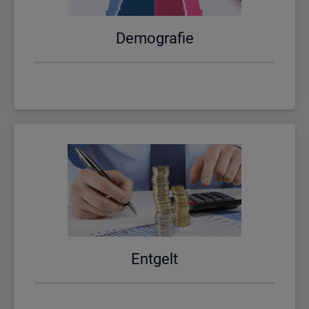
De­mo­gra­fie
Ent­gelt