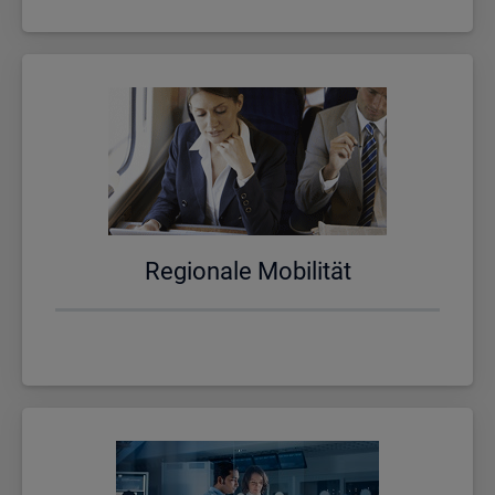
Re­gio­na­le Mo­bi­li­tät