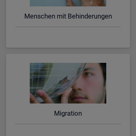
Men­schen mit Be­hin­de­run­gen
Mi­gra­ti­on