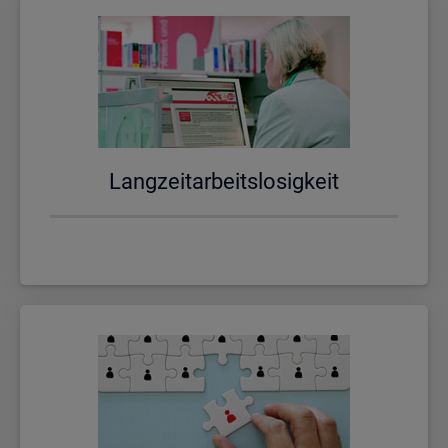
Lang­zeit­ar­beits­lo­sig­keit