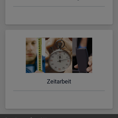
Zeit­ar­beit