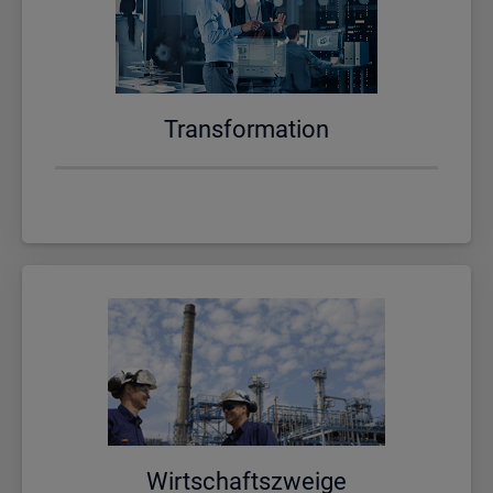
Trans­for­ma­ti­on
Wirt­schafts­zwei­ge