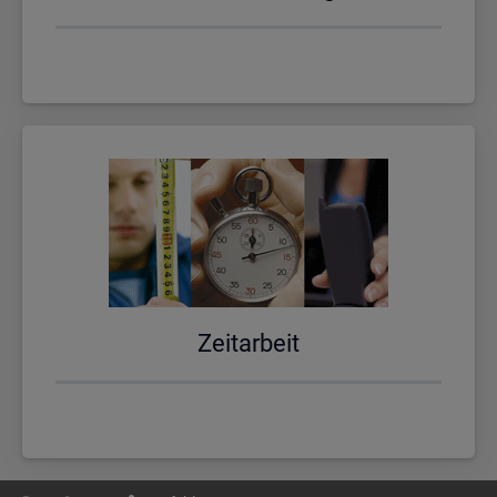
Zeit­ar­beit