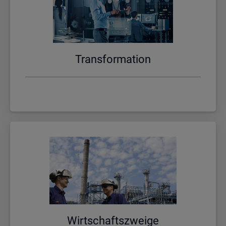
Trans­for­ma­ti­on
Wirt­schafts­zwei­ge