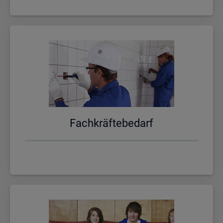
Fach­kräf­te­be­darf