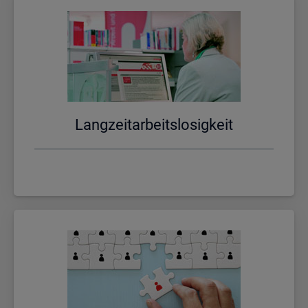
Lang­zeit­ar­beits­lo­sig­keit