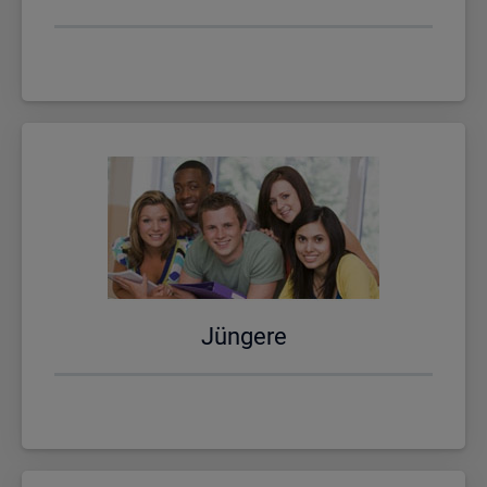
Jün­ge­re