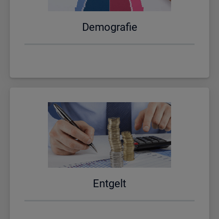
De­mo­gra­fie
Ent­gelt