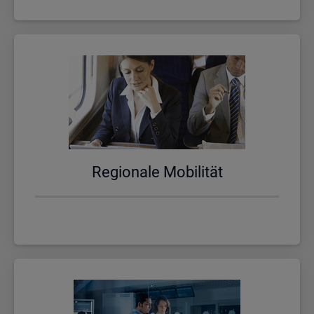
Re­gio­na­le Mo­bi­li­tät