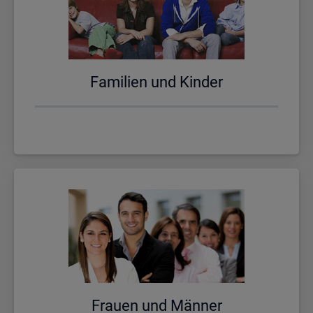
Fa­mi­li­en und Kin­der
Frau­en und Män­ner