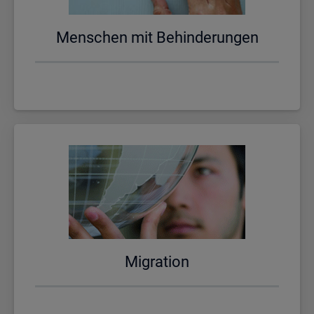
Men­schen mit Be­hin­de­run­gen
Mi­gra­ti­on