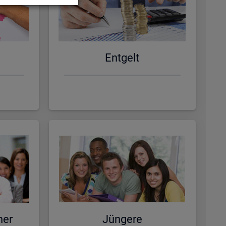
Ent­gelt
ner
Jün­ge­re