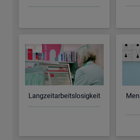
Lang­zeit­ar­beits­lo­sig­keit
Men­