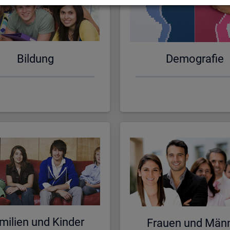
Bil­dung
De­mo­gra­fie
mi­li­en und Kin­der
Frau­en und Män­