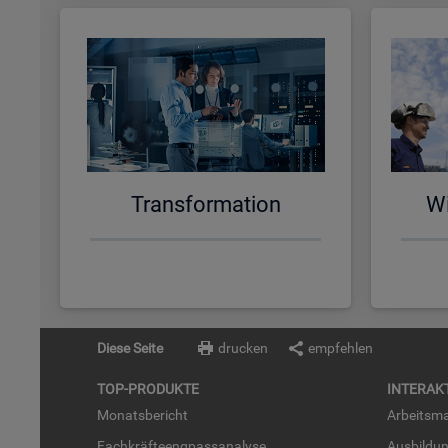
Trans­for­ma­ti­on
Wi
Diese Seite
drucken
empfehlen
TOP-PRO­DUK­TE
IN­TER­AK­
Mo­nats­be­richt
Ar­beits­ma
Fach­kräf­te­eng­pass­ana­ly­se
Aus­bil­du