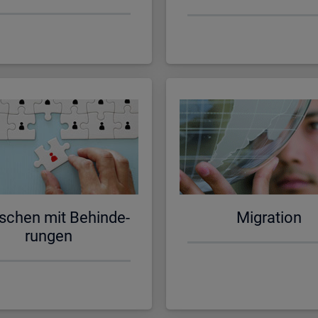
schen mit Be­hin­de­
Mi­gra­ti­on
run­gen