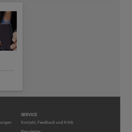
SER­VICE
run­gen
Kon­takt, Feed­back und Kri­tik
News­let­ter