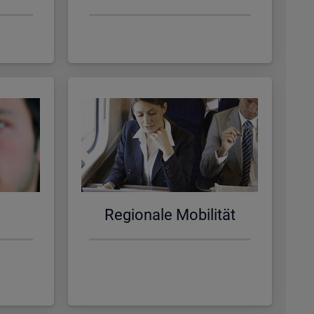
Re­gio­na­le Mo­bi­li­tät