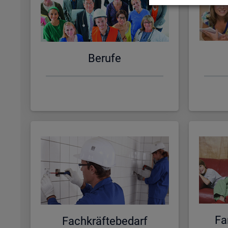
Be­ru­fe
Fa­
Fach­kräf­te­be­darf