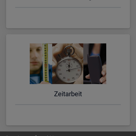
Zeit­ar­beit