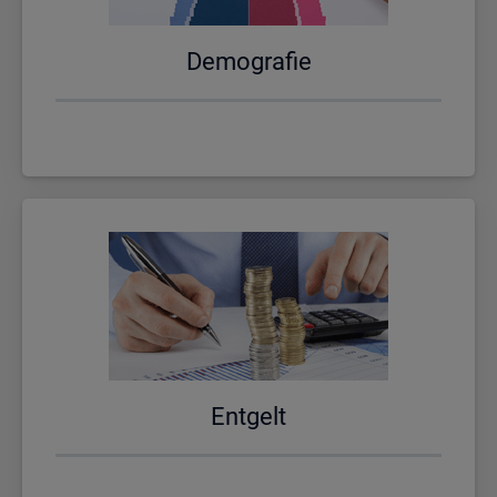
De­mo­gra­fie
Ent­gelt