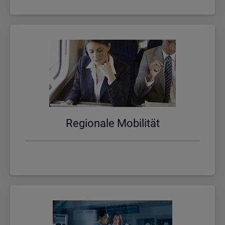
Re­gio­na­le Mo­bi­li­tät