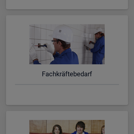
Fach­kräf­te­be­darf