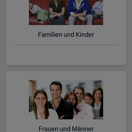
Fa­mi­li­en und Kin­der
Frau­en und Män­ner