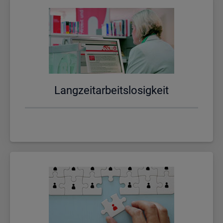
Lang­zeit­ar­beits­lo­sig­keit