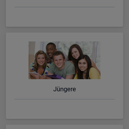
Jün­ge­re