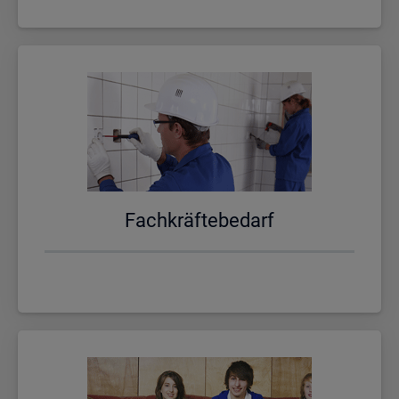
Fach­kräf­te­be­darf