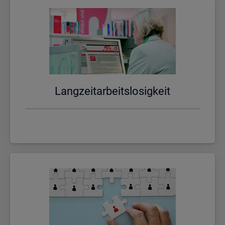
Lang­zeit­ar­beits­lo­sig­keit