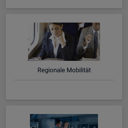
Re­gio­na­le Mo­bi­li­tät