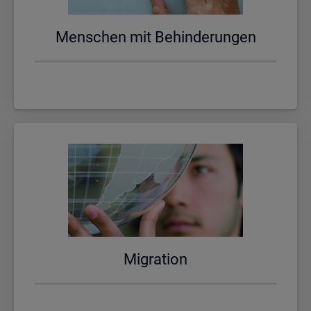
Men­schen mit Be­hin­de­run­gen
Mi­gra­ti­on