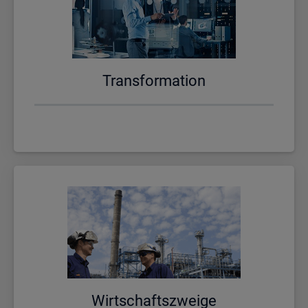
Trans­for­ma­ti­on
Wirt­schafts­zwei­ge