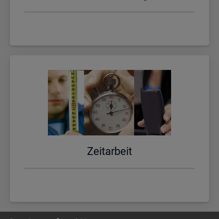
Zeit­ar­beit