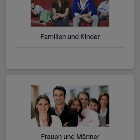
Fa­mi­li­en und Kin­der
Frau­en und Män­ner