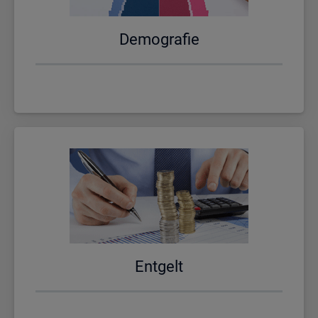
De­mo­gra­fie
Ent­gelt