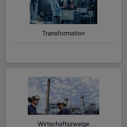
Trans­for­ma­ti­on
Wirt­schafts­zwei­ge