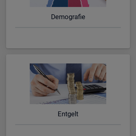
De­mo­gra­fie
Ent­gelt