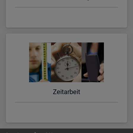
Zeit­ar­beit