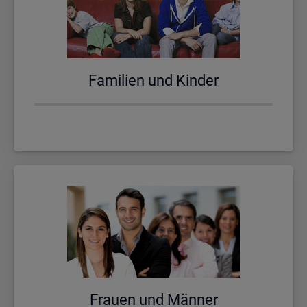
Fa­mi­li­en und Kin­der
Frau­en und Män­ner