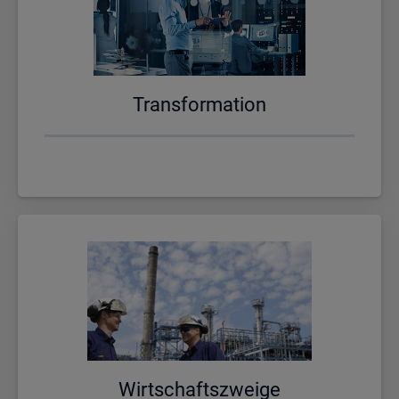
Trans­for­ma­ti­on
Wirt­schafts­zwei­ge