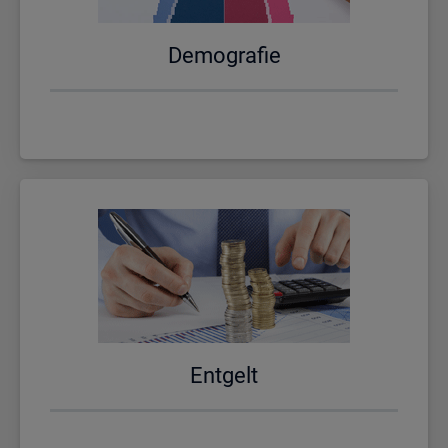
De­mo­gra­fie
Ent­gelt