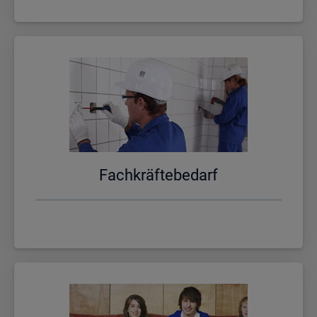
Fach­kräf­te­be­darf