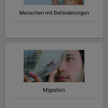
Men­schen mit Be­hin­de­run­gen
Mi­gra­ti­on