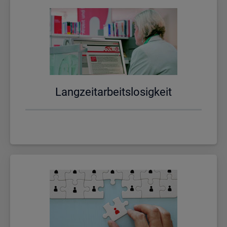
Lang­zeit­ar­beits­lo­sig­keit