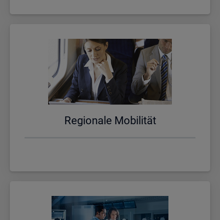
Re­gio­na­le Mo­bi­li­tät