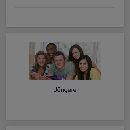
Jün­ge­re