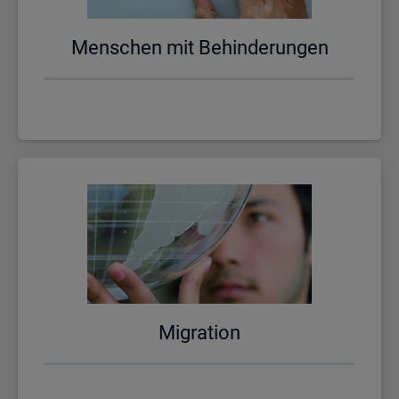
Men­schen mit Be­hin­de­run­gen
Mi­gra­ti­on