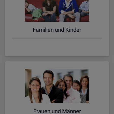
Fa­mi­li­en und Kin­der
Frau­en und Män­ner