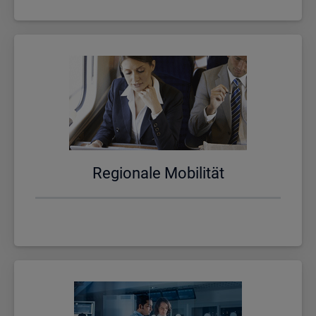
Re­gio­na­le Mo­bi­li­tät