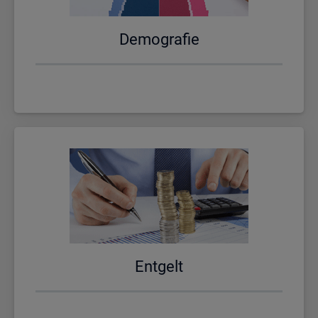
De­mo­gra­fie
Ent­gelt