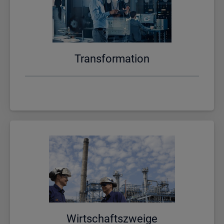
Trans­for­ma­ti­on
Wirt­schafts­zwei­ge