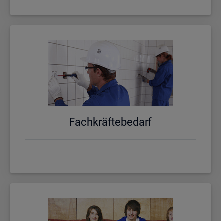
Fach­kräf­te­be­darf