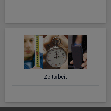
Zeit­ar­beit