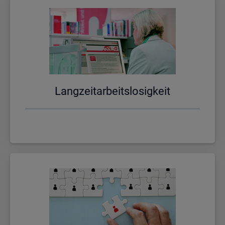
Lang­zeit­ar­beits­lo­sig­keit