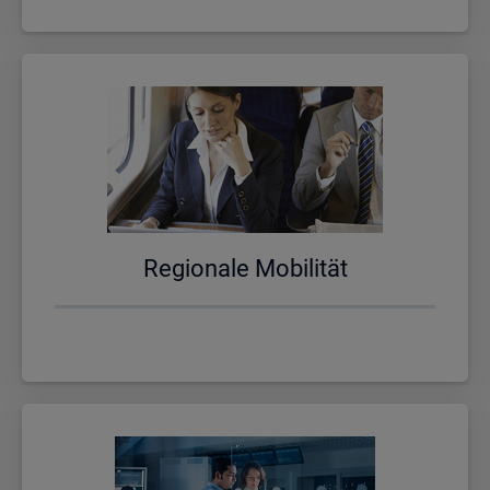
Re­gio­na­le Mo­bi­li­tät