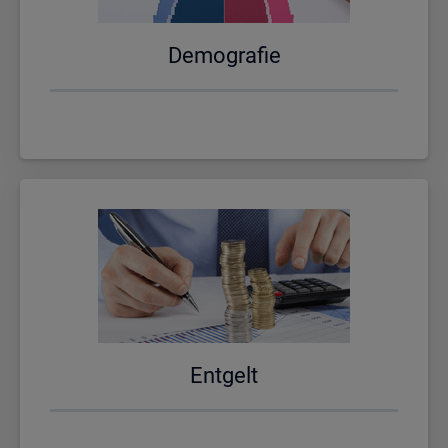
De­mo­gra­fie
Ent­gelt