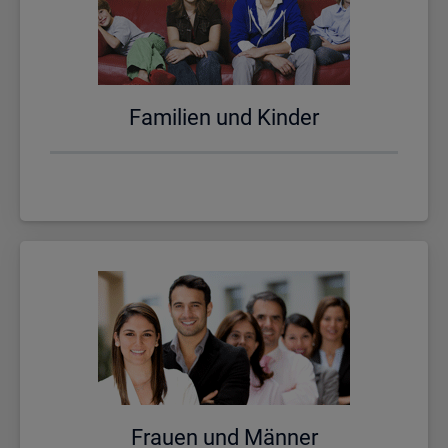
Fa­mi­li­en und Kin­der
Frau­en und Män­ner