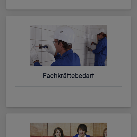
Fach­kräf­te­be­darf