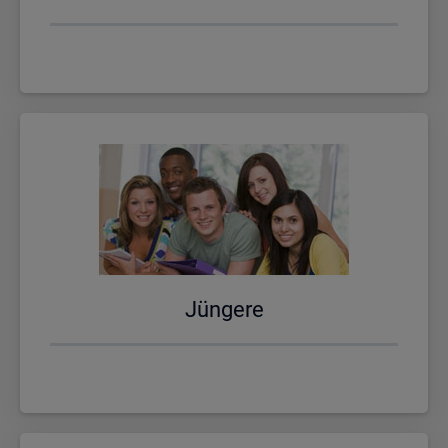
Jün­ge­re