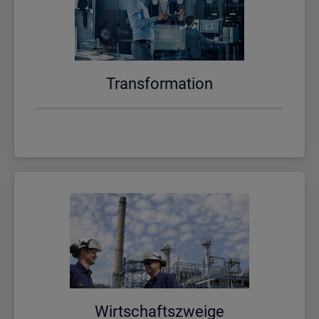
Trans­for­ma­ti­on
Wirt­schafts­zwei­ge