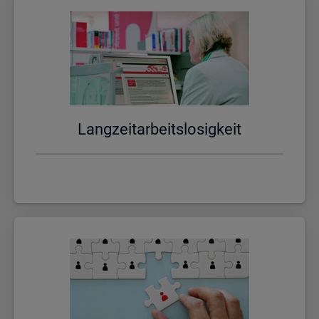
Lang­zeit­ar­beits­lo­sig­keit