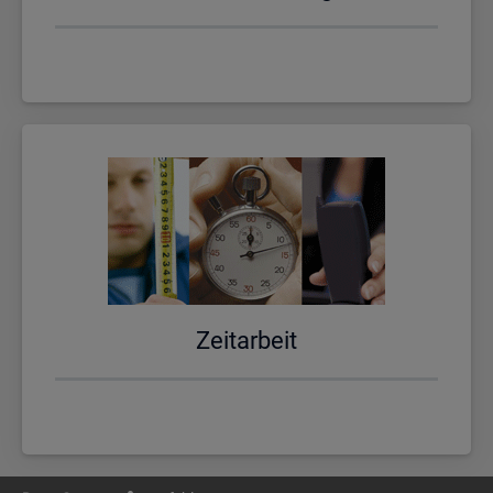
Zeit­ar­beit