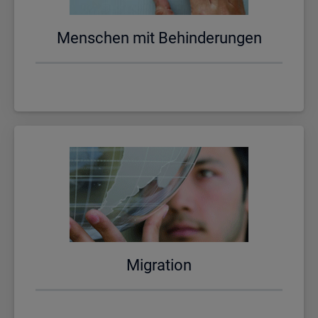
Men­schen mit Be­hin­de­run­gen
Mi­gra­ti­on