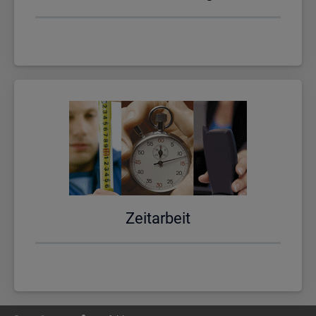
Zeit­ar­beit