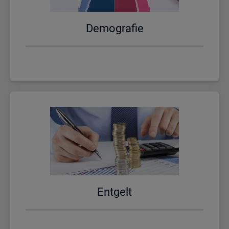
De­mo­gra­fie
Ent­gelt