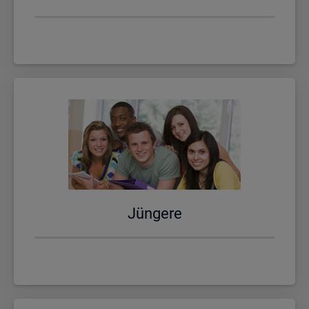
Jün­ge­re