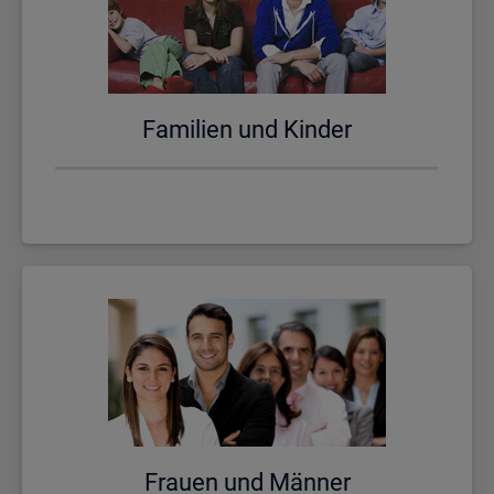
Fa­mi­li­en und Kin­der
Frau­en und Män­ner