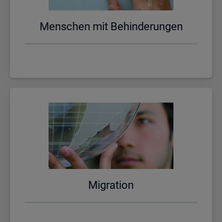
Men­schen mit Be­hin­de­run­gen
Mi­gra­ti­on