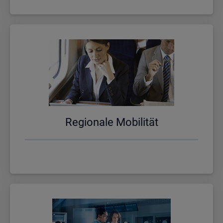
Re­gio­na­le Mo­bi­li­tät