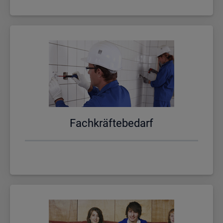
Fach­kräf­te­be­darf