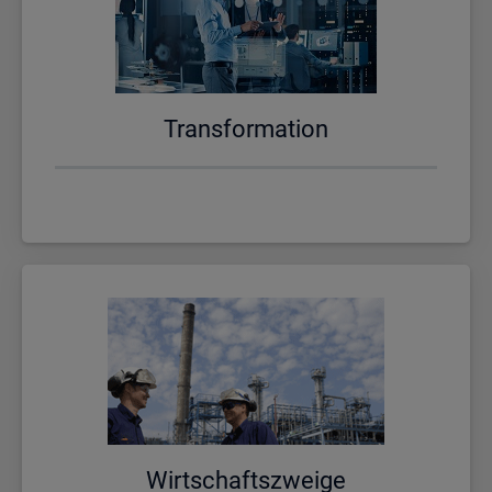
Trans­for­ma­ti­on
Wirt­schafts­zwei­ge