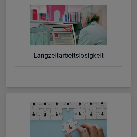
Lang­zeit­ar­beits­lo­sig­keit