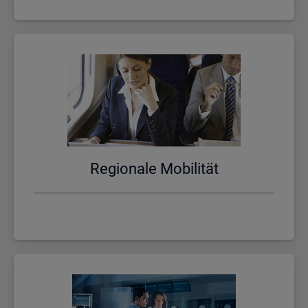
Re­gio­na­le Mo­bi­li­tät