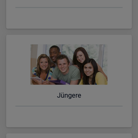
Jün­ge­re