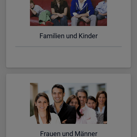
Fa­mi­li­en und Kin­der
Frau­en und Män­ner