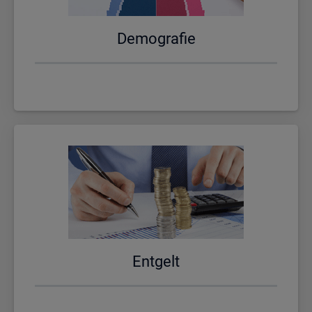
De­mo­gra­fie
Ent­gelt