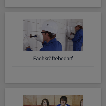
Fach­kräf­te­be­darf