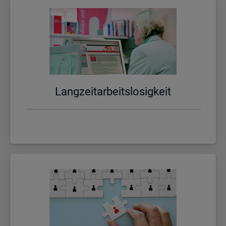
Lang­zeit­ar­beits­lo­sig­keit