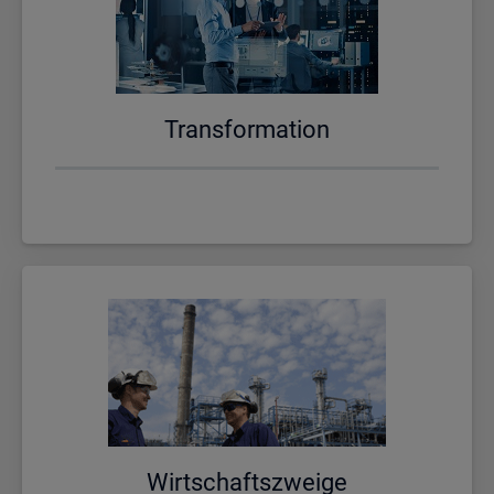
Trans­for­ma­ti­on
Wirt­schafts­zwei­ge