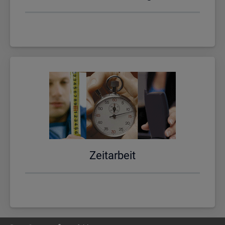
Zeit­ar­beit