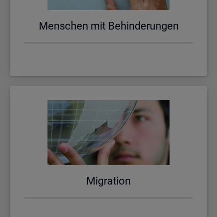
Men­schen mit Be­hin­de­run­gen
Mi­gra­ti­on