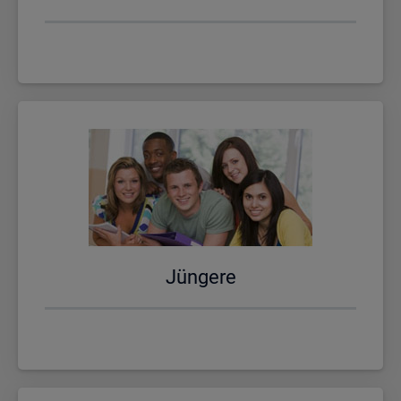
Jün­ge­re