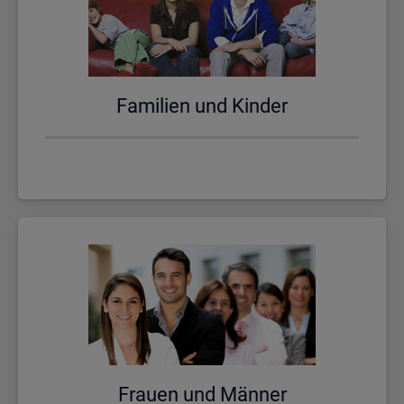
Fa­mi­li­en und Kin­der
Frau­en und Män­ner