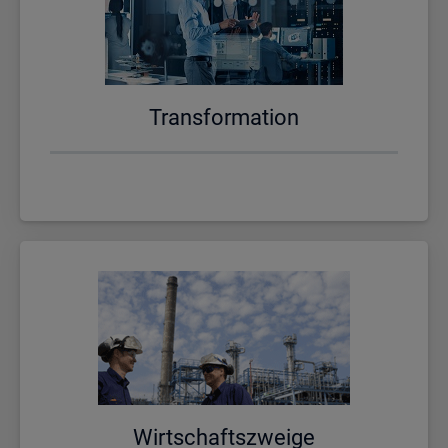
Trans­for­ma­ti­on
Wirt­schafts­zwei­ge