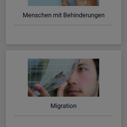
Men­schen mit Be­hin­de­run­gen
Mi­gra­ti­on