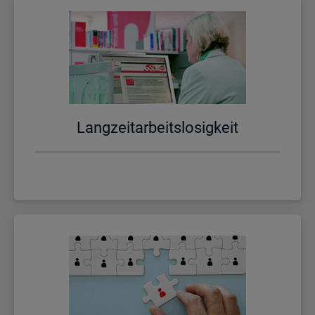
Lang­zeit­ar­beits­lo­sig­keit