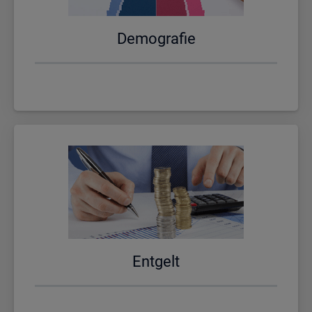
De­mo­gra­fie
Ent­gelt