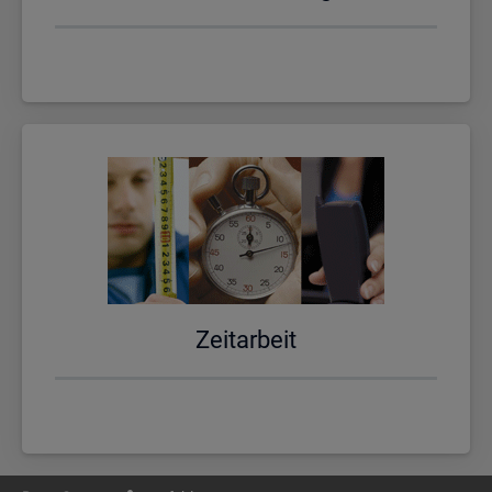
Zeit­ar­beit