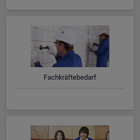
Fach­kräf­te­be­darf