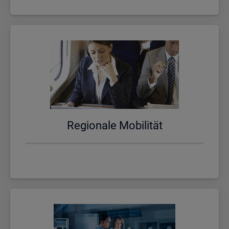
Re­gio­na­le Mo­bi­li­tät