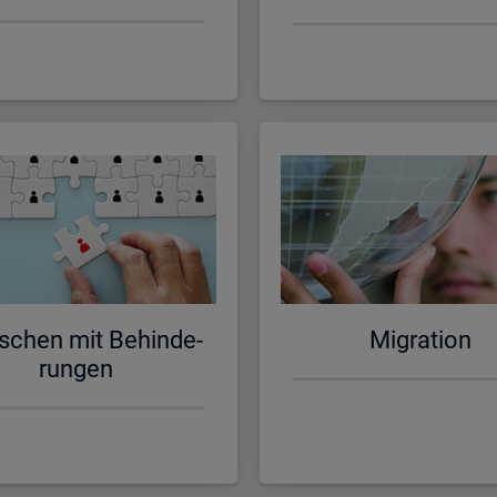
schen mit Be­hin­de­
Mi­gra­ti­on
run­gen