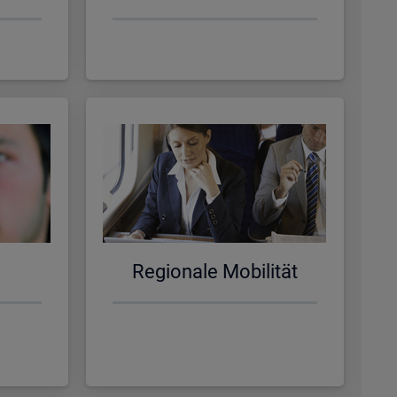
Re­gio­na­le Mo­bi­li­tät