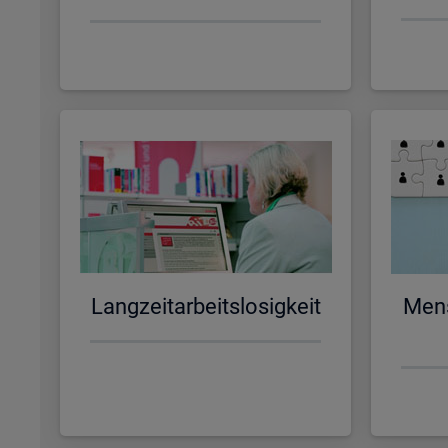
Lang­zeit­ar­beits­lo­sig­keit
Men­