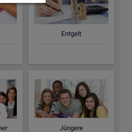
Ent­gelt
ner
Jün­ge­re