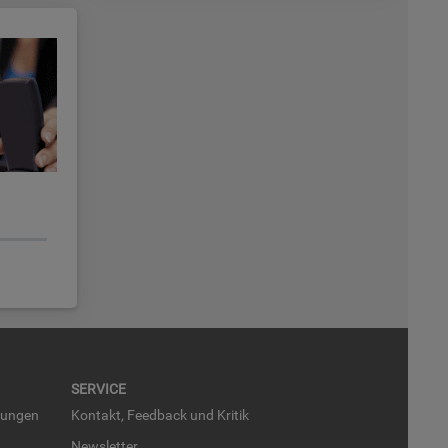
SER­VICE
run­gen
Kon­takt, Feed­back und Kri­tik
News­let­ter