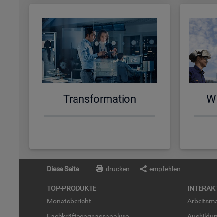
Trans­for­ma­ti­on
Wi
Diese Seite
drucken
empfehlen
TOP-PRO­DUK­TE
IN­TER­AK­
Mo­nats­be­richt
Ar­beits­ma
Fach­kräf­te­eng­pass­ana­ly­se
Aus­bil­du