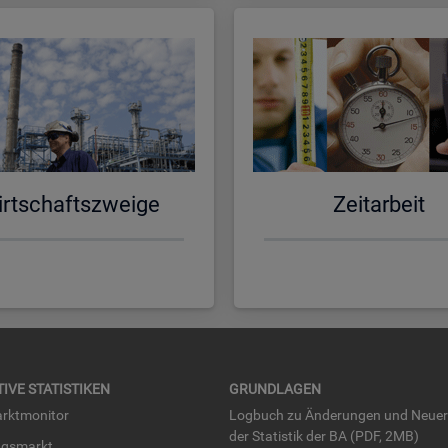
rt­schafts­zwei­ge
Zeit­ar­beit
TI­VE STA­TIS­TI­KEN
GRUND­LA­GEN
rkt­mo­ni­tor
Log­buch zu Än­de­run­gen und Neue­
der Sta­tis­tik der BA (PDF, 2MB)
ngs­markt