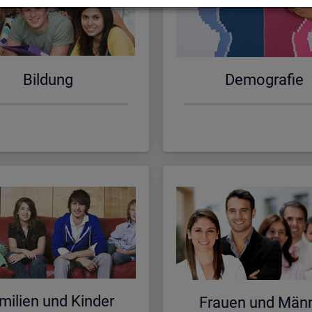
Bil­dung
De­mo­gra­fie
mi­li­en und Kin­der
Frau­en und Män­