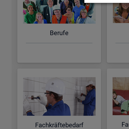
Be­ru­fe
Fa­
Fach­kräf­te­be­darf