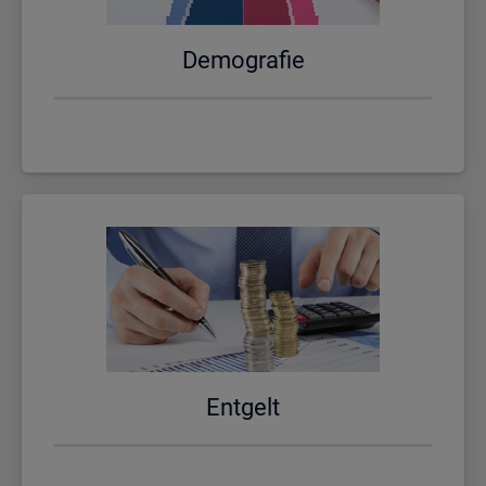
De­mo­gra­fie
Ent­gelt