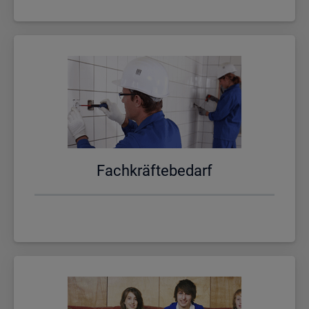
Fach­kräf­te­be­darf