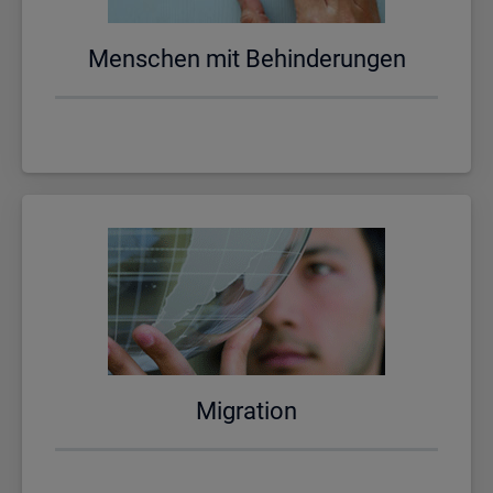
Men­schen mit Be­hin­de­run­gen
Mi­gra­ti­on