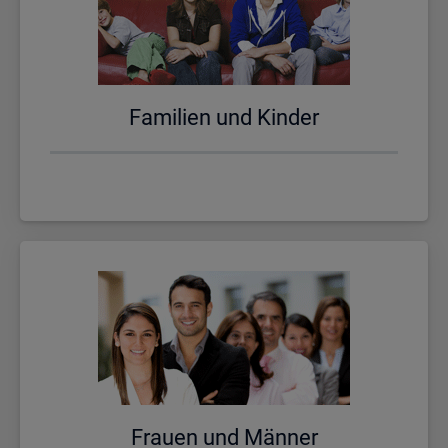
Fa­mi­li­en und Kin­der
Frau­en und Män­ner