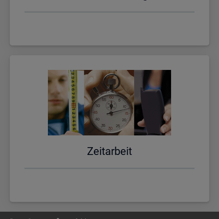
Zeit­ar­beit