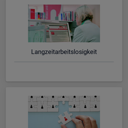
Lang­zeit­ar­beits­lo­sig­keit