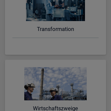
Trans­for­ma­ti­on
Wirt­schafts­zwei­ge