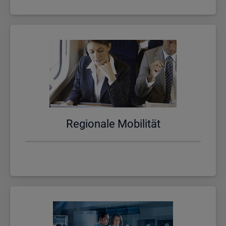
Re­gio­na­le Mo­bi­li­tät