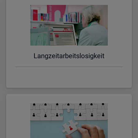
Lang­zeit­ar­beits­lo­sig­keit