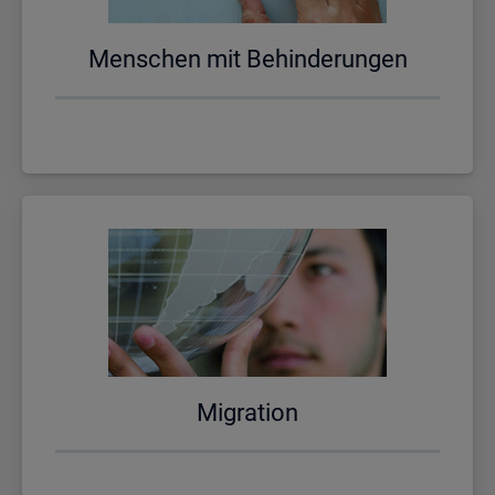
Men­schen mit Be­hin­de­run­gen
Mi­gra­ti­on