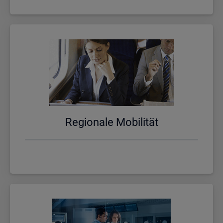
Re­gio­na­le Mo­bi­li­tät