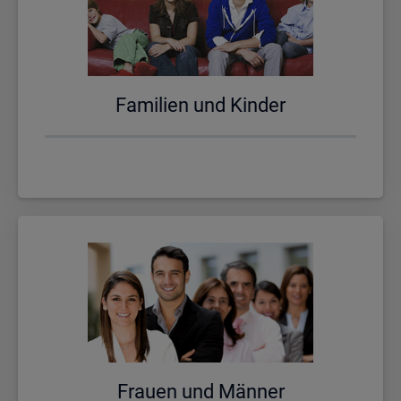
Fa­mi­li­en und Kin­der
Frau­en und Män­ner