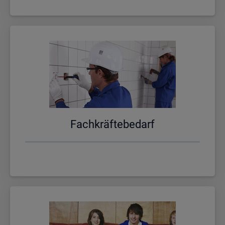
Fach­kräf­te­be­darf