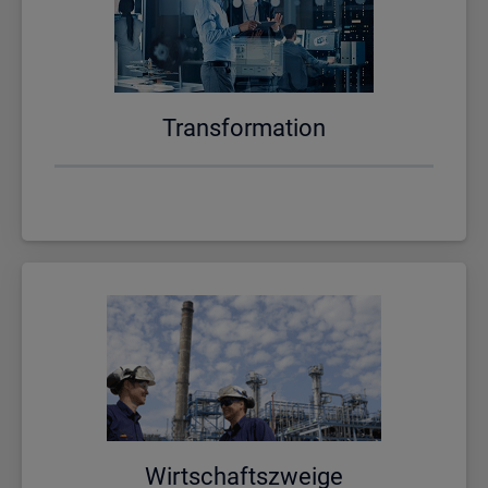
Trans­for­ma­ti­on
Wirt­schafts­zwei­ge