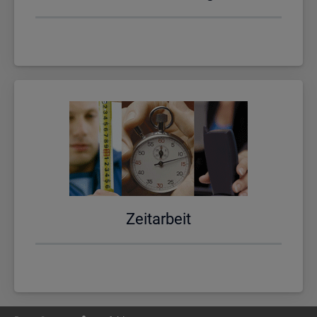
Zeit­ar­beit