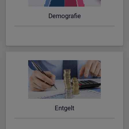
De­mo­gra­fie
Ent­gelt