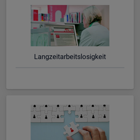
Lang­zeit­ar­beits­lo­sig­keit