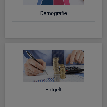
De­mo­gra­fie
Ent­gelt