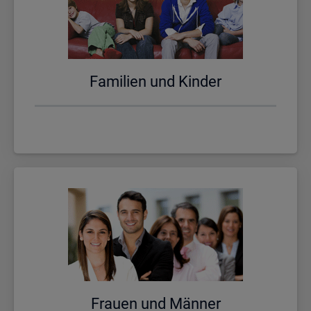
Fa­mi­li­en und Kin­der
Frau­en und Män­ner