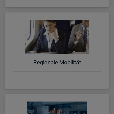
Re­gio­na­le Mo­bi­li­tät