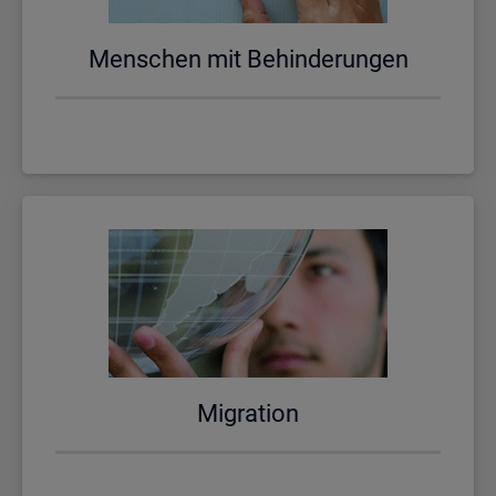
Men­schen mit Be­hin­de­run­gen
Mi­gra­ti­on