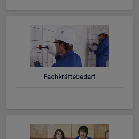
Fach­kräf­te­be­darf