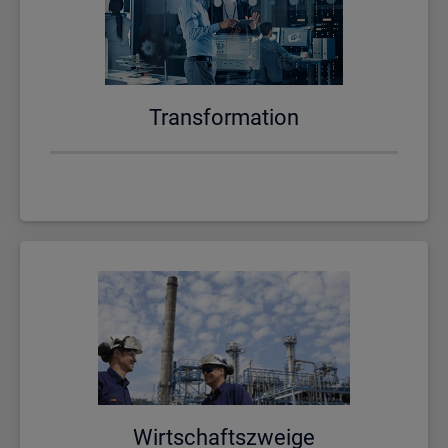
Trans­for­ma­ti­on
Wirt­schafts­zwei­ge