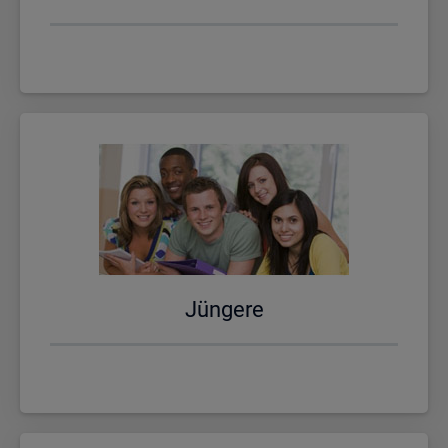
Jün­ge­re