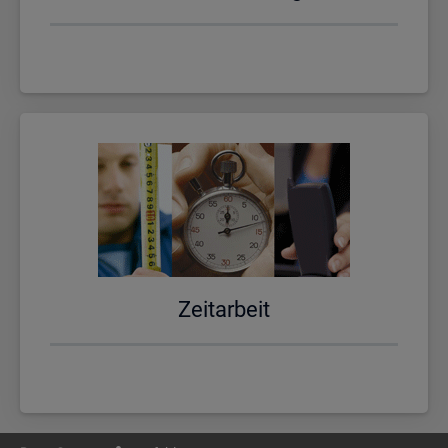
Zeit­ar­beit