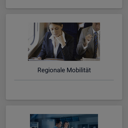
Re­gio­na­le Mo­bi­li­tät