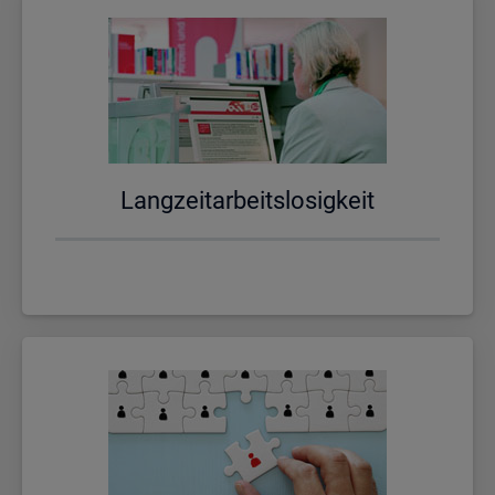
Lang­zeit­ar­beits­lo­sig­keit