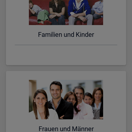
Fa­mi­li­en und Kin­der
Frau­en und Män­ner