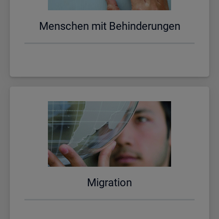
Men­schen mit Be­hin­de­run­gen
Mi­gra­ti­on