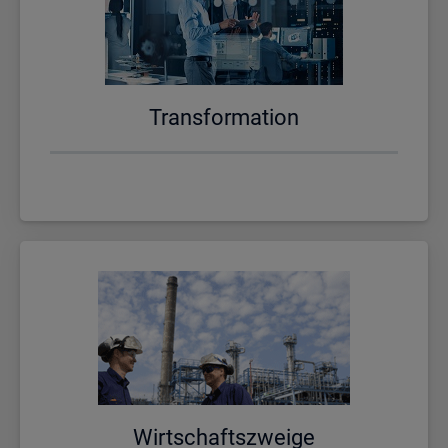
Trans­for­ma­ti­on
Wirt­schafts­zwei­ge