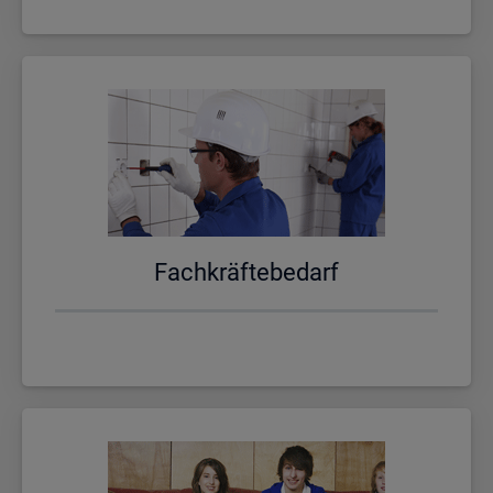
Fach­kräf­te­be­darf