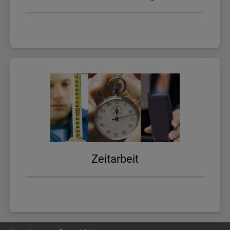
Zeit­ar­beit