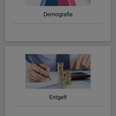
De­mo­gra­fie
Ent­gelt