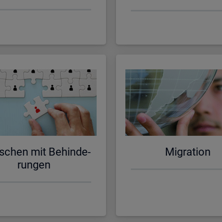
schen mit Be­hin­de­
Mi­gra­ti­on
run­gen