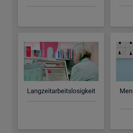
Lang­zeit­ar­beits­lo­sig­keit
Men­