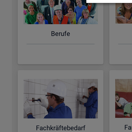
Be­ru­fe
Fa­
Fach­kräf­te­be­darf