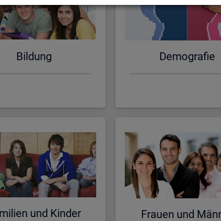
Bil­dung
De­mo­gra­fie
mi­li­en und Kin­der
Frau­en und Män­