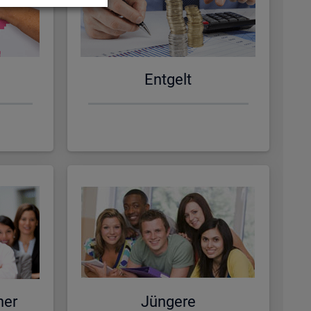
Ent­gelt
ner
Jün­ge­re