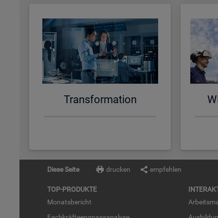
Trans­for­ma­ti­on
Wi
Diese Seite
drucken
empfehlen
TOP-PRO­DUK­TE
IN­TER­AK­
Mo­nats­be­richt
Ar­beits­ma
Fach­kräf­te­eng­pass­ana­ly­se
Aus­bil­du