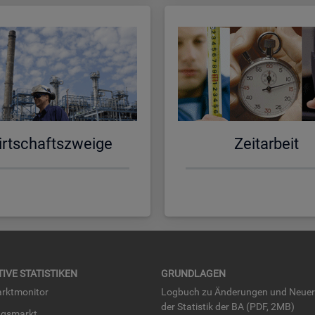
rt­schafts­zwei­ge
Zeit­ar­beit
TI­VE STA­TIS­TI­KEN
GRUND­LA­GEN
rkt­mo­ni­tor
Log­buch zu Än­de­run­gen und Neue­
der Sta­tis­tik der BA (PDF, 2MB)
ngs­markt