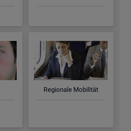
Re­gio­na­le Mo­bi­li­tät