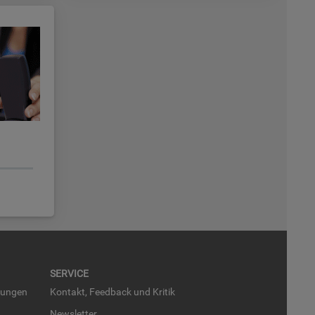
SER­VICE
run­gen
Kon­takt, Feed­back und Kri­tik
News­let­ter