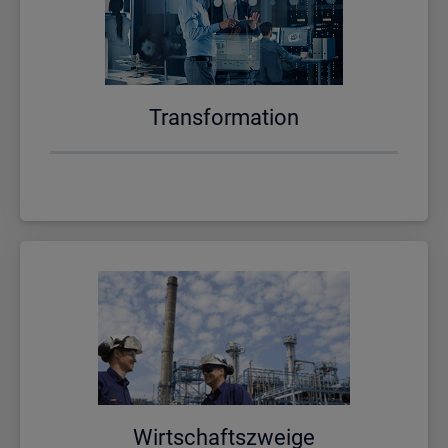
Trans­for­ma­ti­on
Wirt­schafts­zwei­ge