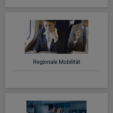
Re­gio­na­le Mo­bi­li­tät