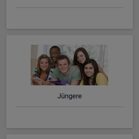
Jün­ge­re