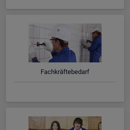
Fach­kräf­te­be­darf