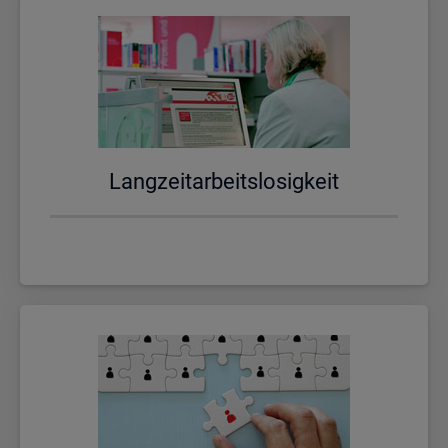
Lang­zeit­ar­beits­lo­sig­keit