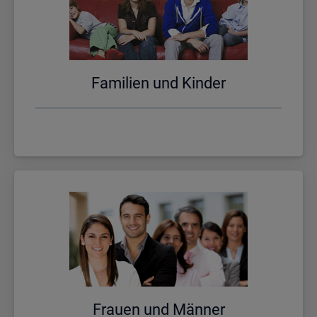
Fa­mi­li­en und Kin­der
Frau­en und Män­ner