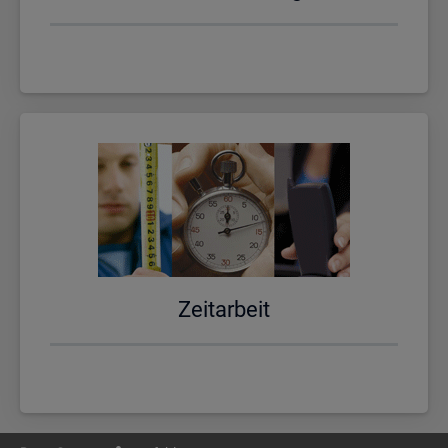
Zeit­ar­beit