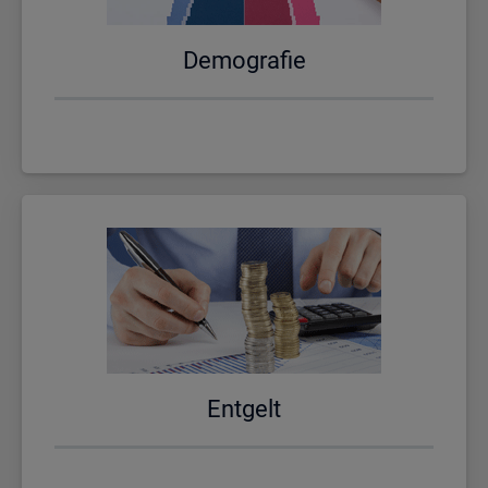
De­mo­gra­fie
Ent­gelt