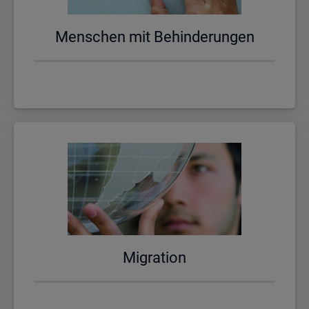
Men­schen mit Be­hin­de­run­gen
Mi­gra­ti­on