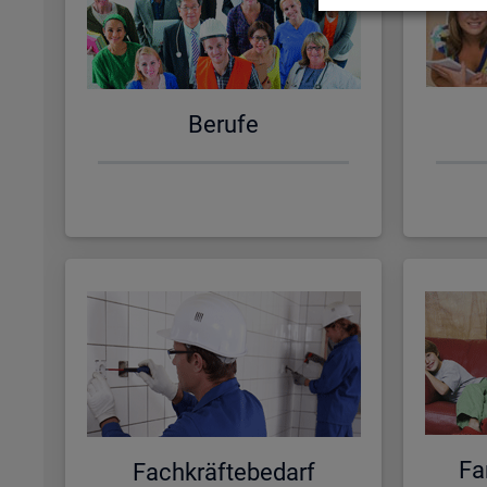
Be­ru­fe
Fa­
Fach­kräf­te­be­darf