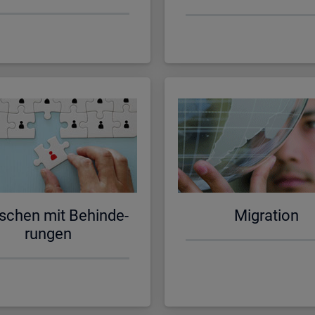
schen mit Be­hin­de­
Mi­gra­ti­on
run­gen