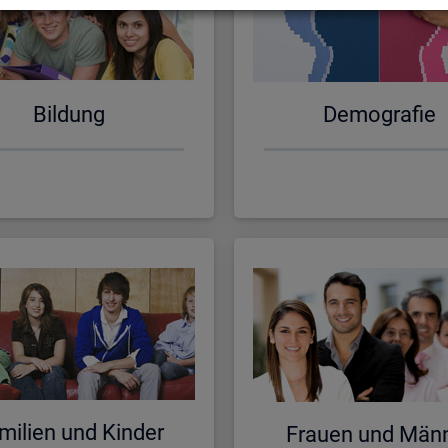
Bil­dung
De­mo­gra­fie
mi­li­en und Kin­der
Frau­en und Män­