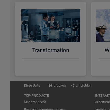
Trans­for­ma­ti­on
Wi
Diese Seite
drucken
empfehlen
TOP-PRO­DUK­TE
IN­TER­AK­
Mo­nats­be­richt
Ar­beits­ma
Fach­kräf­te­eng­pass­ana­ly­se
Aus­bil­du