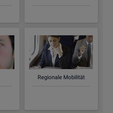
Re­gio­na­le Mo­bi­li­tät