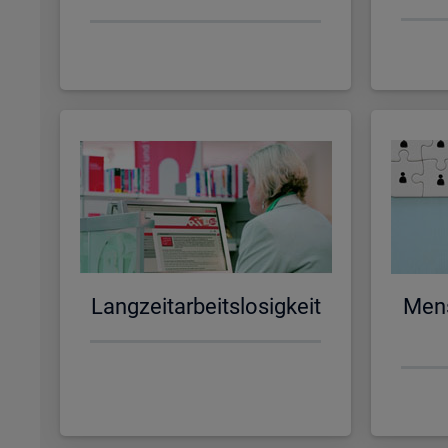
Lang­zeit­ar­beits­lo­sig­keit
Men­