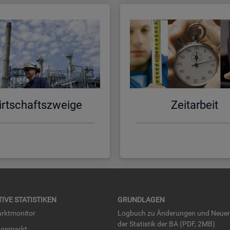
rt­schafts­zwei­ge
Zeit­ar­beit
TI­VE STA­TIS­TI­KEN
GRUND­LA­GEN
rkt­mo­ni­tor
Log­buch zu Än­de­run­gen und Neue­
der Sta­tis­tik der BA (PDF, 2MB)
ngs­markt