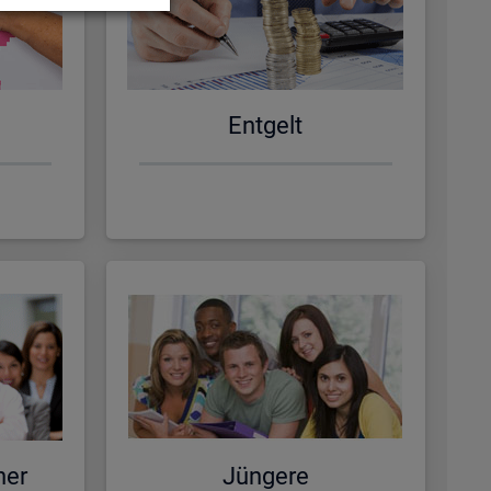
Ent­gelt
ner
Jün­ge­re