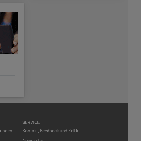
SER­VICE
run­gen
Kon­takt, Feed­back und Kri­tik
News­let­ter