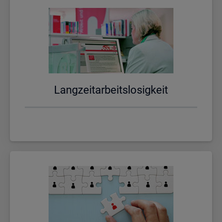
Lang­zeit­ar­beits­lo­sig­keit