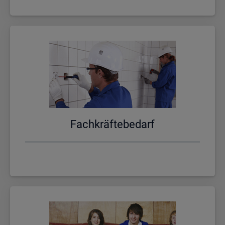
Fach­kräf­te­be­darf