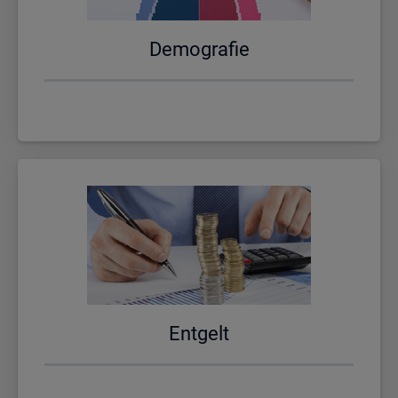
De­mo­gra­fie
Ent­gelt