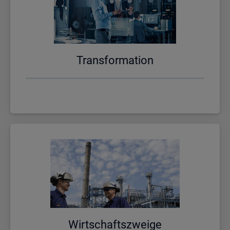
Trans­for­ma­ti­on
Wirt­schafts­zwei­ge