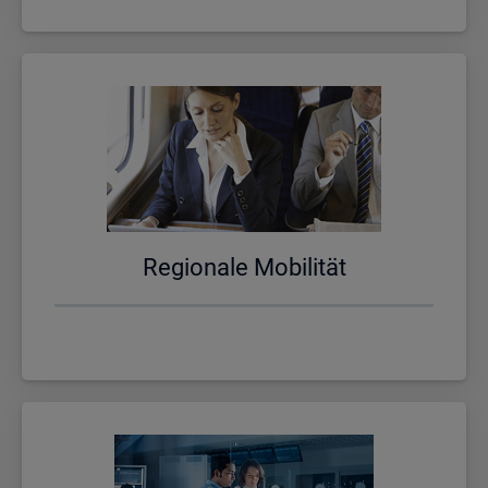
Re­gio­na­le Mo­bi­li­tät