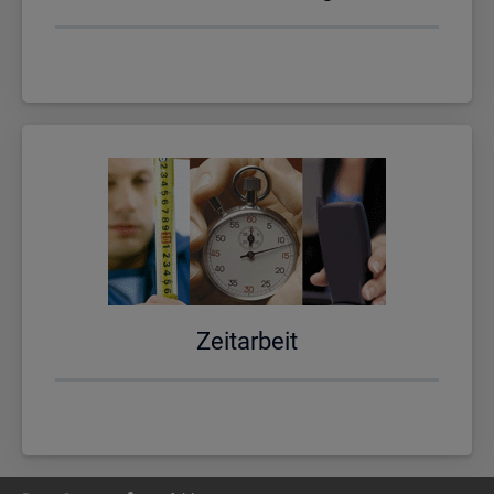
Zeit­ar­beit