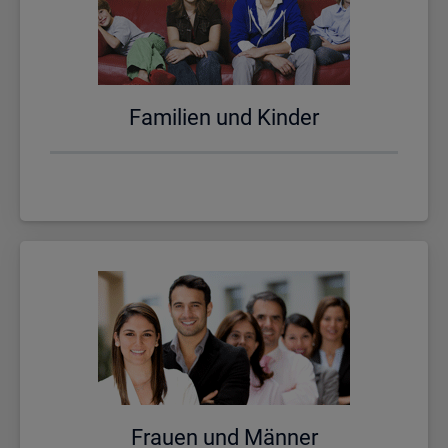
Fa­mi­li­en und Kin­der
Frau­en und Män­ner