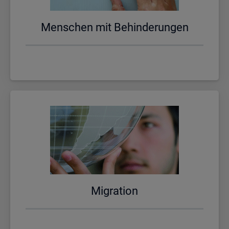
Men­schen mit Be­hin­de­run­gen
Mi­gra­ti­on