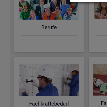
Be­ru­fe
Fa­
Fach­kräf­te­be­darf