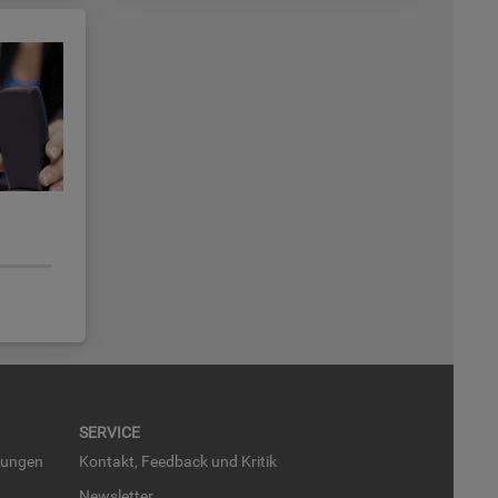
SER­VICE
run­gen
Kon­takt, Feed­back und Kri­tik
News­let­ter