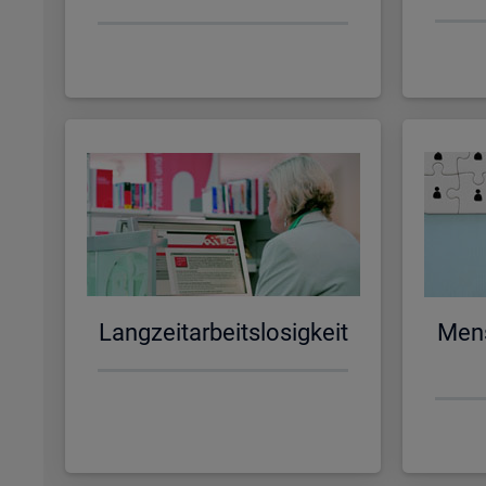
Lang­zeit­ar­beits­lo­sig­keit
Men­