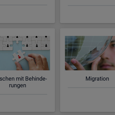
schen mit Be­hin­de­
Mi­gra­ti­on
run­gen