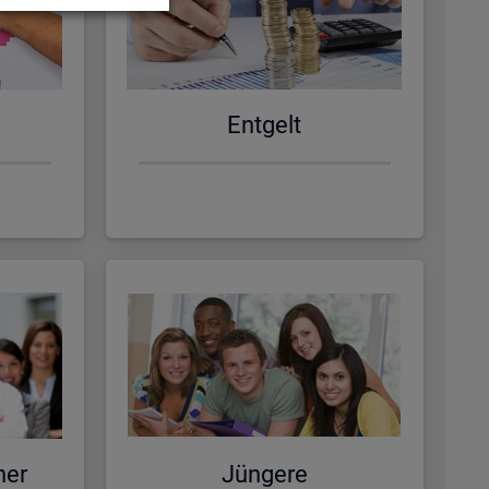
Ent­gelt
ner
Jün­ge­re