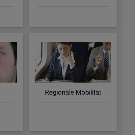
Re­gio­na­le Mo­bi­li­tät