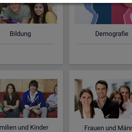
Bil­dung
De­mo­gra­fie
mi­li­en und Kin­der
Frau­en und Män­