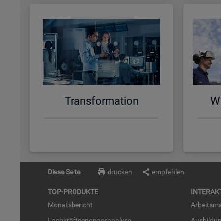
Trans­for­ma­ti­on
Wi
Diese Seite
drucken
empfehlen
TOP-PRO­DUK­TE
IN­TER­AK­
Mo­nats­be­richt
Ar­beits­ma
Fach­kräf­te­eng­pass­ana­ly­se
Aus­bil­du