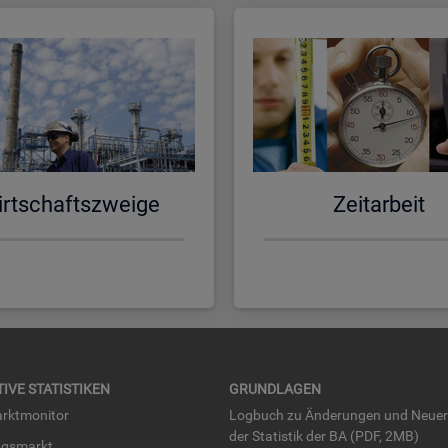
rt­schafts­zwei­ge
Zeit­ar­beit
TI­VE STA­TIS­TI­KEN
GRUND­LA­GEN
rkt­mo­ni­tor
Log­buch zu Än­de­run­gen und Neue­
der Sta­tis­tik der BA (PDF, 2MB)
ngs­markt