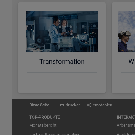
Trans­for­ma­ti­on
Wi
Diese Seite
drucken
empfehlen
TOP-PRO­DUK­TE
IN­TER­AK­
Mo­nats­be­richt
Ar­beits­ma
Fach­kräf­te­eng­pass­ana­ly­se
Aus­bil­du