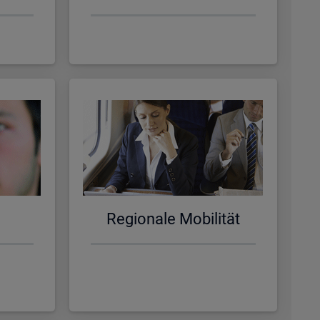
Re­gio­na­le Mo­bi­li­tät