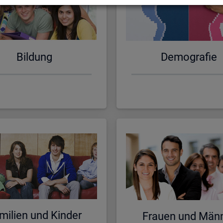
Bil­dung
De­mo­gra­fie
mi­li­en und Kin­der
Frau­en und Män­