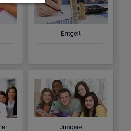
Ent­gelt
ner
Jün­ge­re