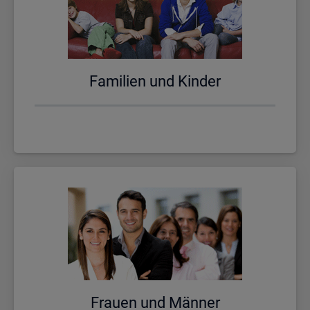
Fa­mi­li­en und Kin­der
Frau­en und Män­ner