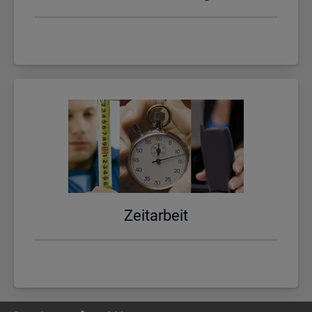
Zeit­ar­beit