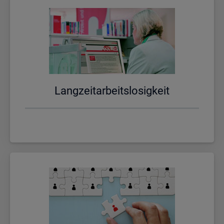
Lang­zeit­ar­beits­lo­sig­keit