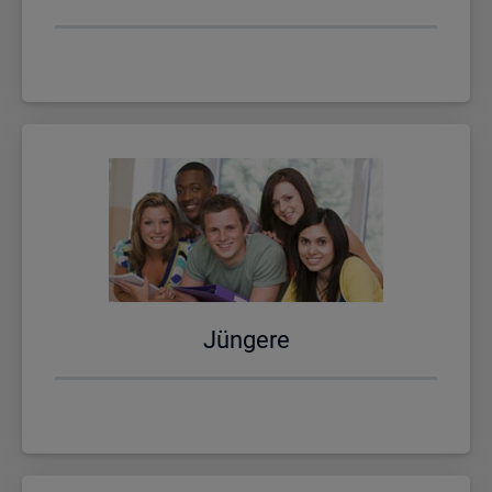
Jün­ge­re