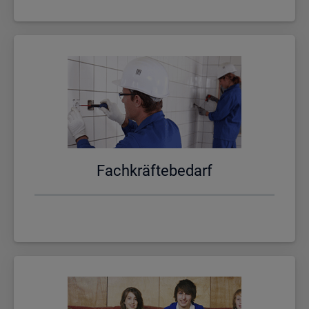
Fach­kräf­te­be­darf