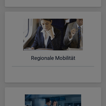
Re­gio­na­le Mo­bi­li­tät