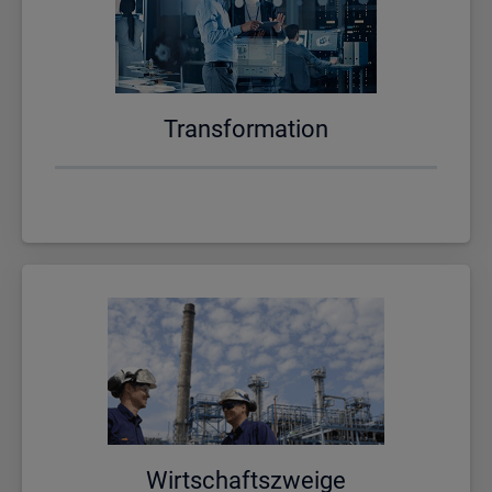
Trans­for­ma­ti­on
Wirt­schafts­zwei­ge