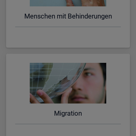
Men­schen mit Be­hin­de­run­gen
Mi­gra­ti­on