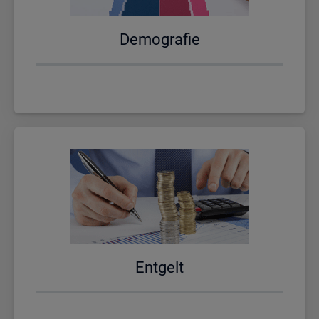
De­mo­gra­fie
Ent­gelt