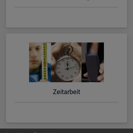
Zeit­ar­beit