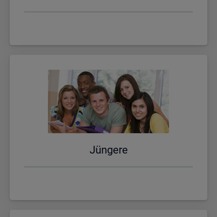
Jün­ge­re