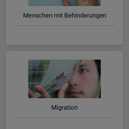
Men­schen mit Be­hin­de­run­gen
Mi­gra­ti­on