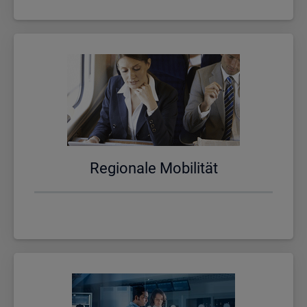
Re­gio­na­le Mo­bi­li­tät