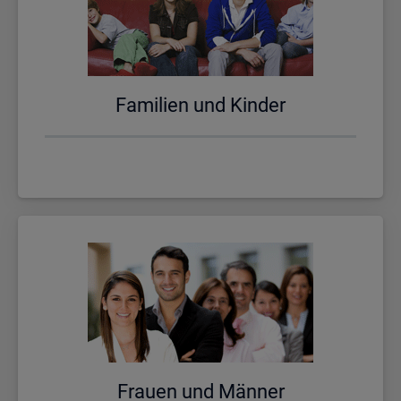
Fa­mi­li­en und Kin­der
Frau­en und Män­ner