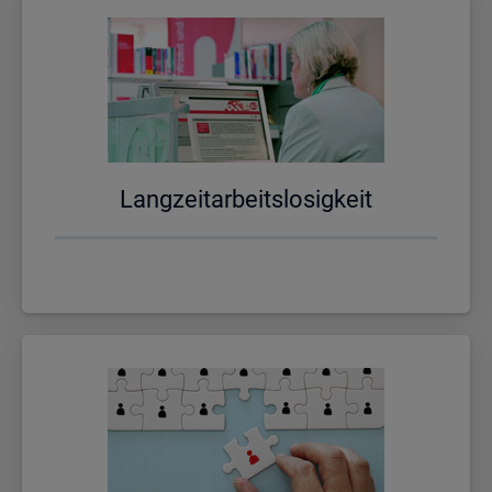
Lang­zeit­ar­beits­lo­sig­keit