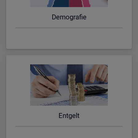
De­mo­gra­fie
Ent­gelt