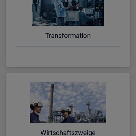
Trans­for­ma­ti­on
Wirt­schafts­zwei­ge