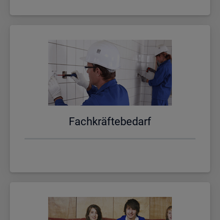
Fach­kräf­te­be­darf