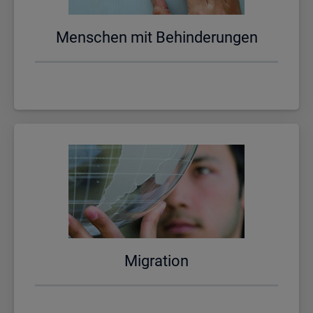
Men­schen mit Be­hin­de­run­gen
Mi­gra­ti­on