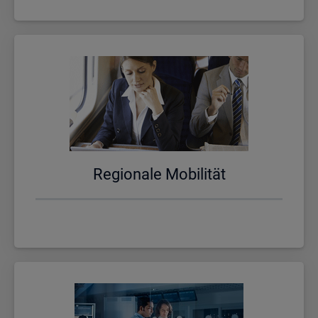
Re­gio­na­le Mo­bi­li­tät