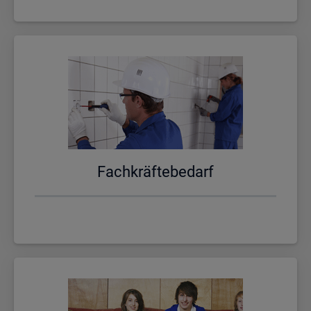
Fach­kräf­te­be­darf