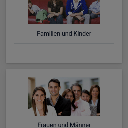
Fa­mi­li­en und Kin­der
Frau­en und Män­ner