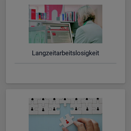
Lang­zeit­ar­beits­lo­sig­keit