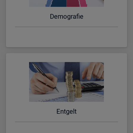
De­mo­gra­fie
Ent­gelt