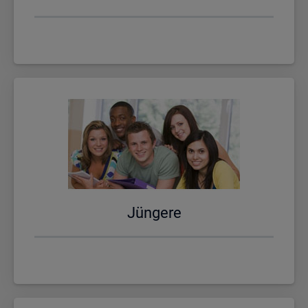
Jün­ge­re