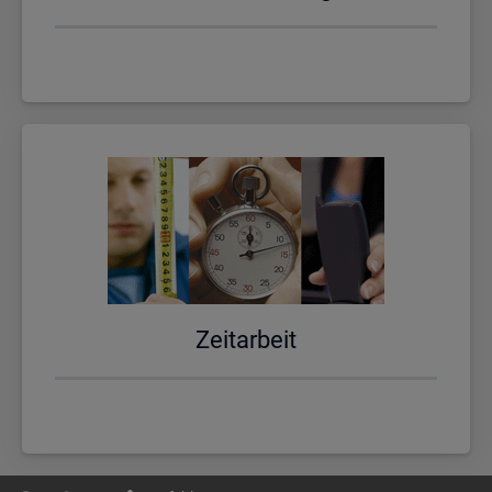
Zeit­ar­beit