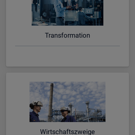
Trans­for­ma­ti­on
Wirt­schafts­zwei­ge