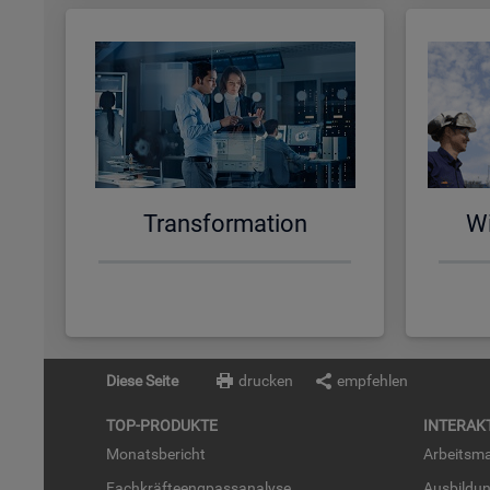
Trans­for­ma­ti­on
Wi
Diese Seite
drucken
empfehlen
TOP-PRO­DUK­TE
IN­TER­AK­
Mo­nats­be­richt
Ar­beits­ma
Fach­kräf­te­eng­pass­ana­ly­se
Aus­bil­du