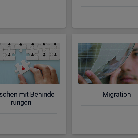
schen mit Be­hin­de­
Mi­gra­ti­on
run­gen