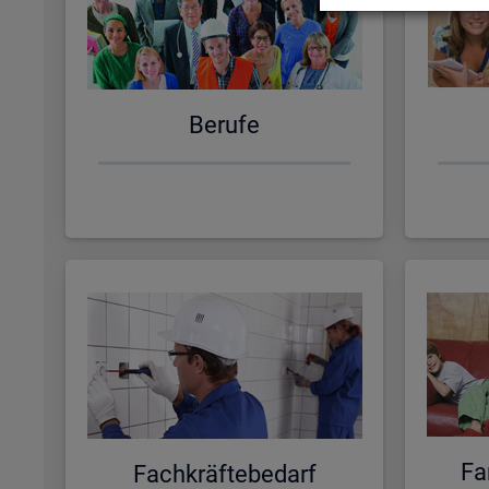
Be­ru­fe
Fa­
Fach­kräf­te­be­darf