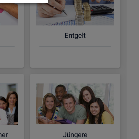
Ent­gelt
ner
Jün­ge­re