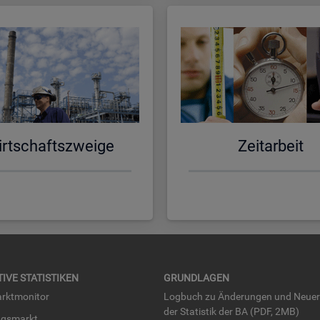
rt­schafts­zwei­ge
Zeit­ar­beit
TI­VE STA­TIS­TI­KEN
GRUND­LA­GEN
rkt­mo­ni­tor
Log­buch zu Än­de­run­gen und Neue­
der Sta­tis­tik der BA (PDF, 2MB)
ngs­markt