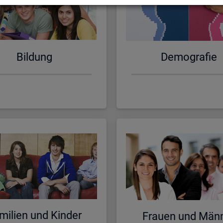
Bil­dung
De­mo­gra­fie
mi­li­en und Kin­der
Frau­en und Män­