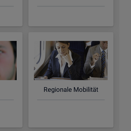
Re­gio­na­le Mo­bi­li­tät