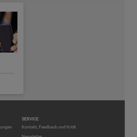
SER­VICE
run­gen
Kon­takt, Feed­back und Kri­tik
News­let­ter