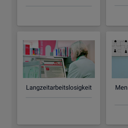
Lang­zeit­ar­beits­lo­sig­keit
Men­