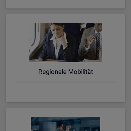
Re­gio­na­le Mo­bi­li­tät