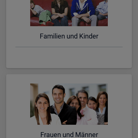
Fa­mi­li­en und Kin­der
Frau­en und Män­ner