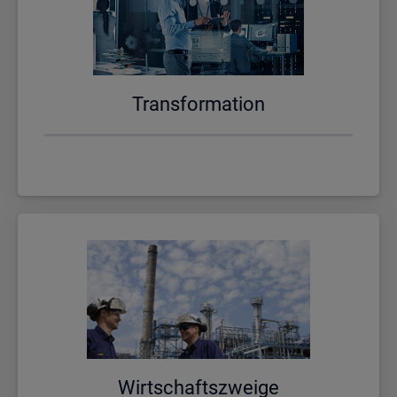
Trans­for­ma­ti­on
Wirt­schafts­zwei­ge