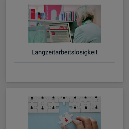
Lang­zeit­ar­beits­lo­sig­keit