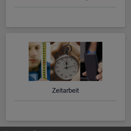
Zeit­ar­beit