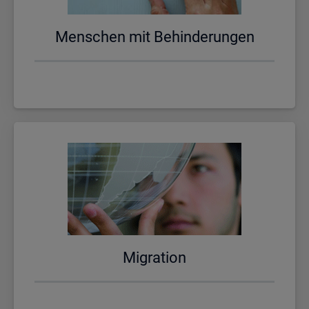
Men­schen mit Be­hin­de­run­gen
Mi­gra­ti­on