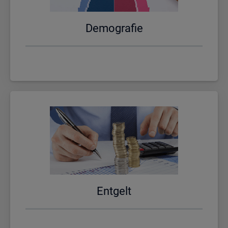
De­mo­gra­fie
Ent­gelt