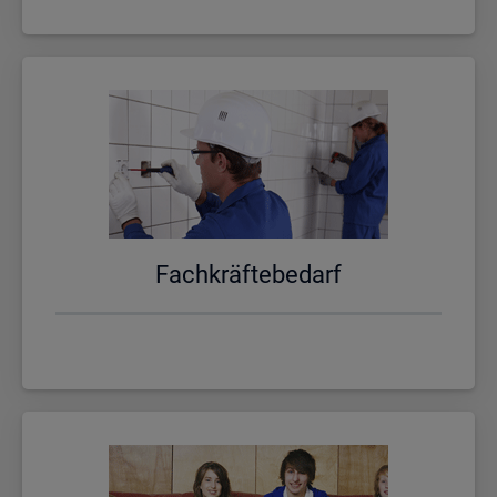
Fach­kräf­te­be­darf