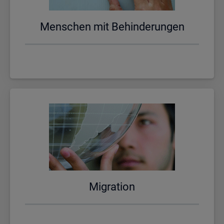
Men­schen mit Be­hin­de­run­gen
Mi­gra­ti­on