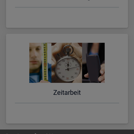
Zeit­ar­beit