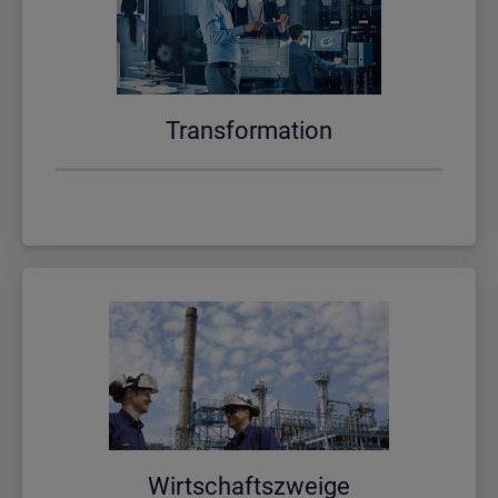
Trans­for­ma­ti­on
Wirt­schafts­zwei­ge