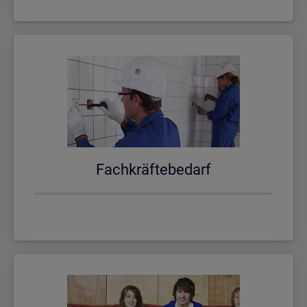
Fach­kräf­te­be­darf