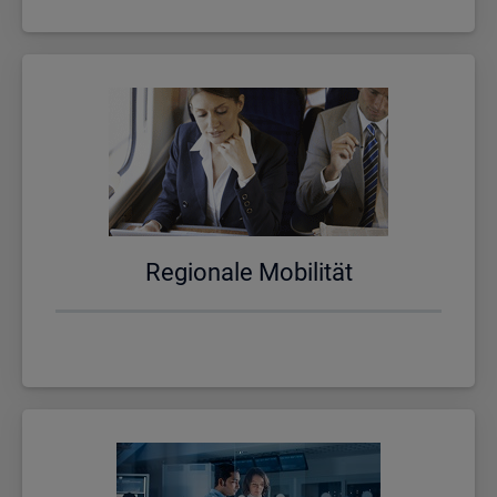
Re­gio­na­le Mo­bi­li­tät