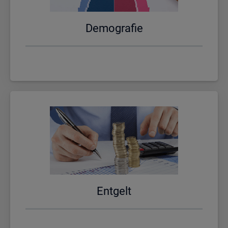
De­mo­gra­fie
Ent­gelt