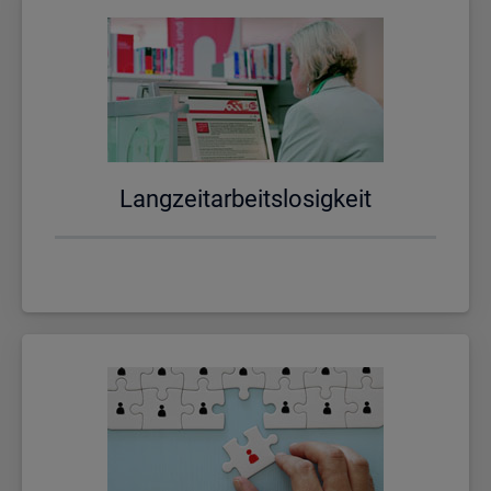
Lang­zeit­ar­beits­lo­sig­keit