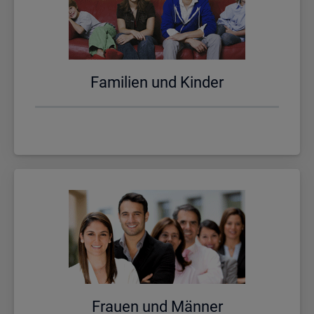
Fa­mi­li­en und Kin­der
Frau­en und Män­ner