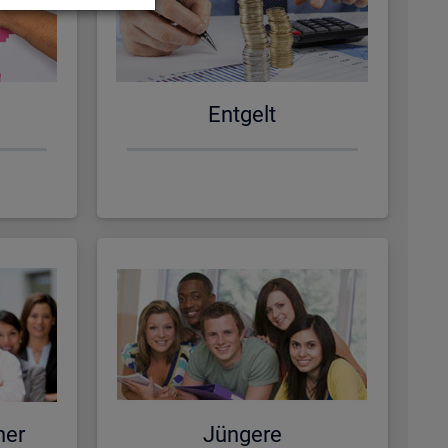
Ent­gelt
ner
Jün­ge­re