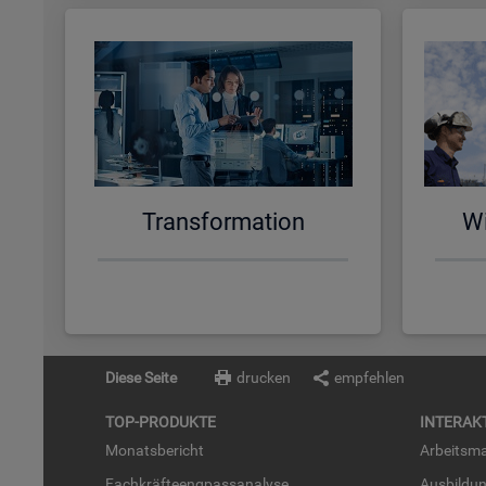
Trans­for­ma­ti­on
Wi
Diese Seite
drucken
empfehlen
TOP-PRO­DUK­TE
IN­TER­AK­
Mo­nats­be­richt
Ar­beits­ma
Fach­kräf­te­eng­pass­ana­ly­se
Aus­bil­du