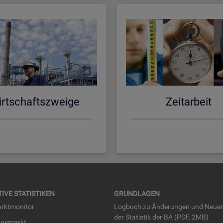
rt­schafts­zwei­ge
Zeit­ar­beit
TI­VE STA­TIS­TI­KEN
GRUND­LA­GEN
rkt­mo­ni­tor
Log­buch zu Än­de­run­gen und Neue­
der Sta­tis­tik der BA (PDF, 2MB)
ngs­markt