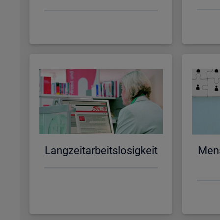
Lang­zeit­ar­beits­lo­sig­keit
Men­