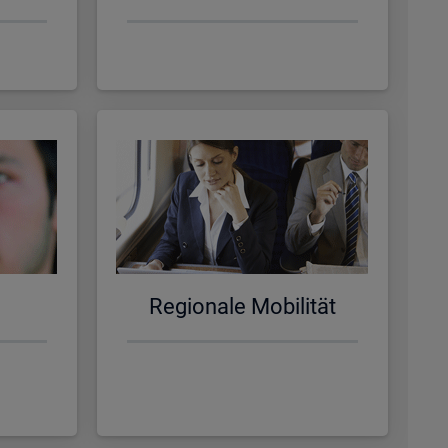
Re­gio­na­le Mo­bi­li­tät