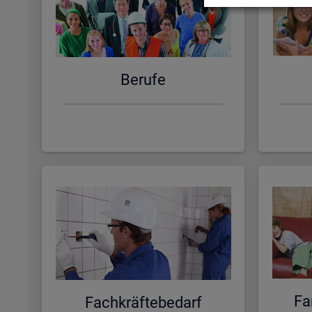
Be­ru­fe
Fa­
Fach­kräf­te­be­darf