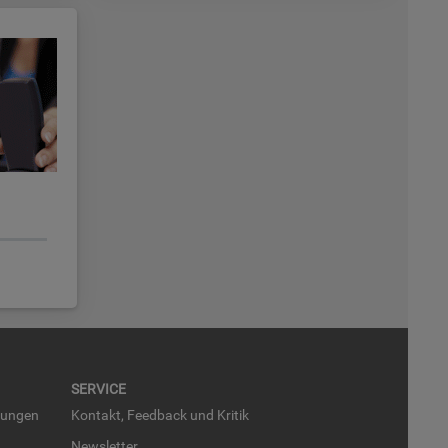
SER­VICE
run­gen
Kon­takt, Feed­back und Kri­tik
News­let­ter