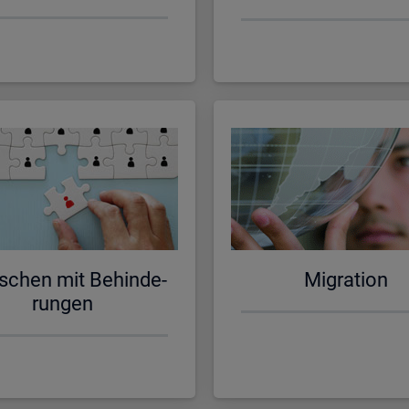
schen mit Be­hin­de­
Mi­gra­ti­on
run­gen