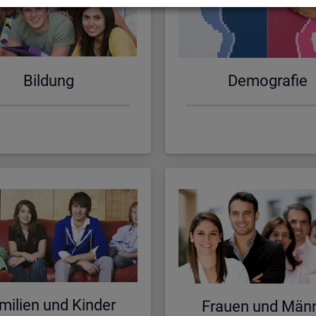
Bil­dung
De­mo­gra­fie
mi­li­en und Kin­der
Frau­en und Män­