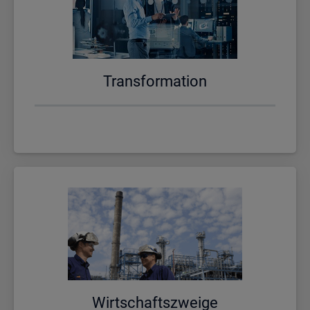
Trans­for­ma­ti­on
Wirt­schafts­zwei­ge