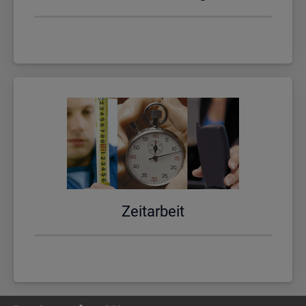
Zeit­ar­beit