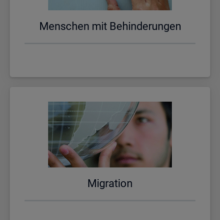
Men­schen mit Be­hin­de­run­gen
Mi­gra­ti­on