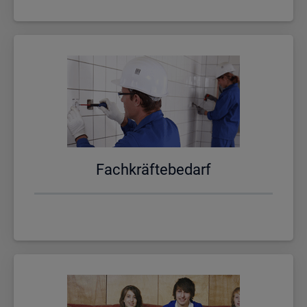
Fach­kräf­te­be­darf