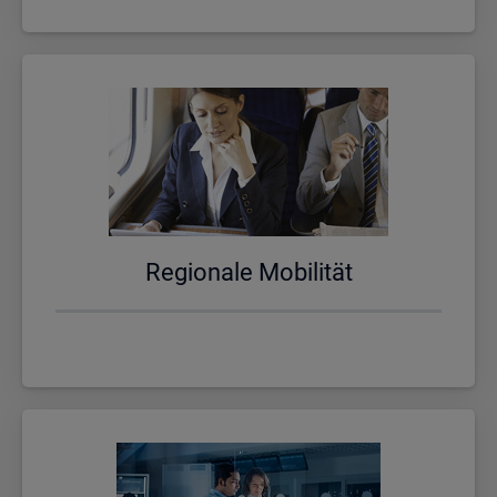
Re­gio­na­le Mo­bi­li­tät