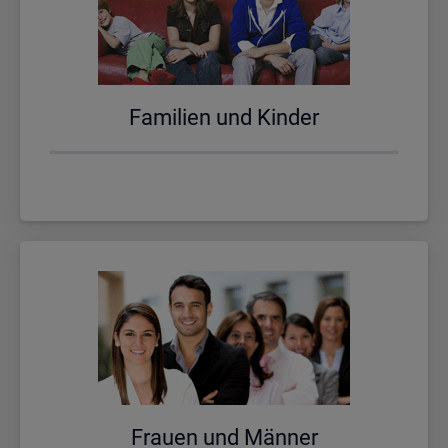
Fa­mi­li­en und Kin­der
Frau­en und Män­ner