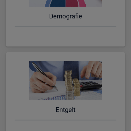
De­mo­gra­fie
Ent­gelt