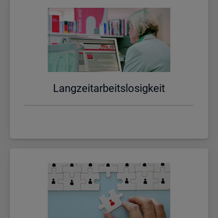
Lang­zeit­ar­beits­lo­sig­keit