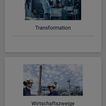
Trans­for­ma­ti­on
Wirt­schafts­zwei­ge