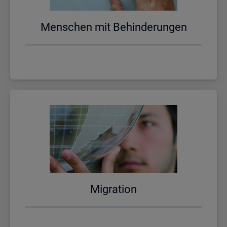
Men­schen mit Be­hin­de­run­gen
Mi­gra­ti­on