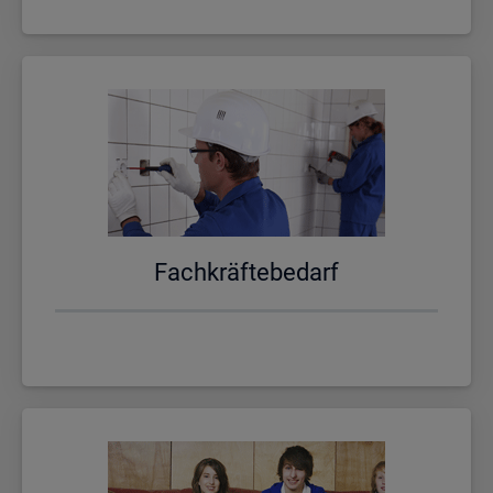
Fach­kräf­te­be­darf