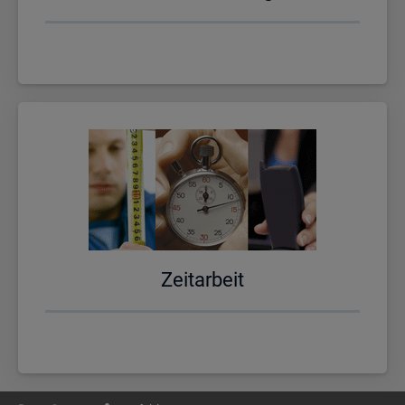
Zeit­ar­beit