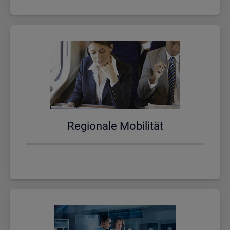
Re­gio­na­le Mo­bi­li­tät