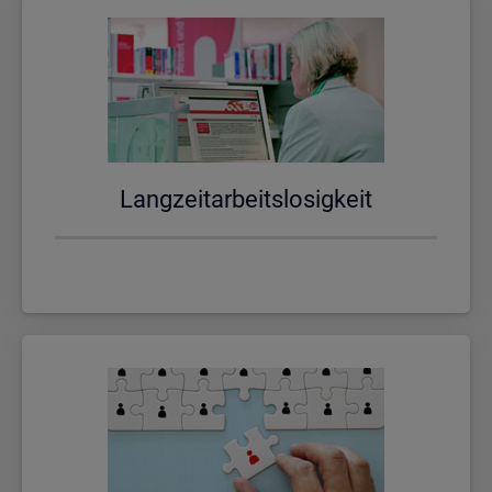
Lang­zeit­ar­beits­lo­sig­keit