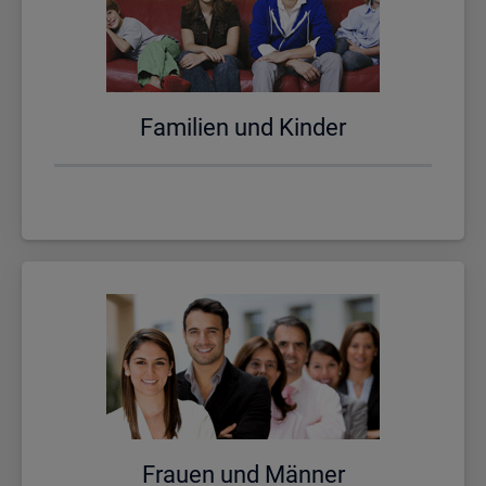
Fa­mi­li­en und Kin­der
Frau­en und Män­ner