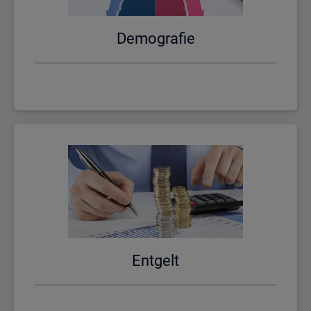
De­mo­gra­fie
Ent­gelt