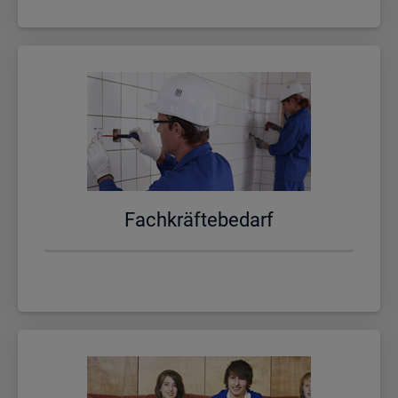
Fach­kräf­te­be­darf