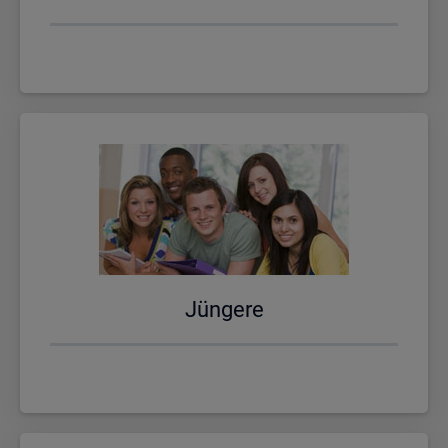
Jün­ge­re