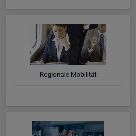
Re­gio­na­le Mo­bi­li­tät