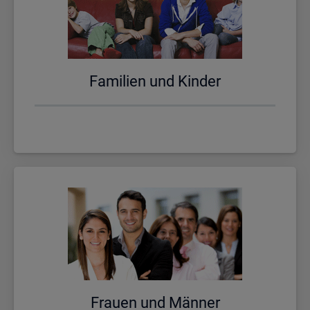
Fa­mi­li­en und Kin­der
Frau­en und Män­ner