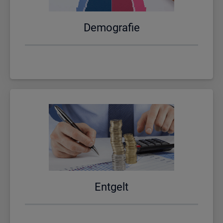
De­mo­gra­fie
Ent­gelt