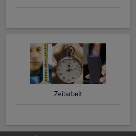
Zeit­ar­beit