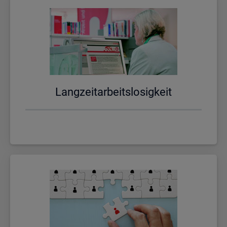
Lang­zeit­ar­beits­lo­sig­keit