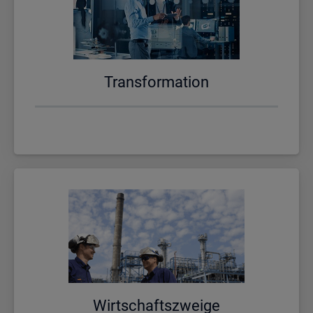
Trans­for­ma­ti­on
Wirt­schafts­zwei­ge