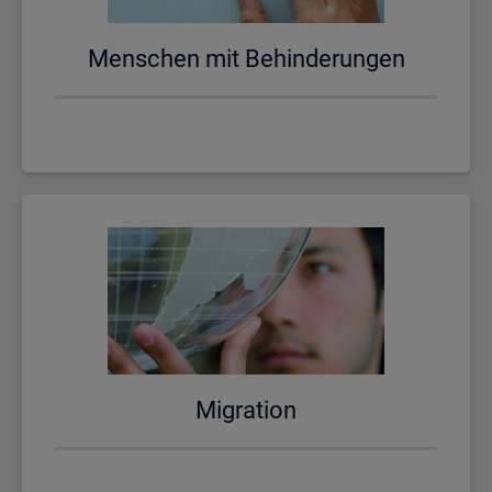
Men­schen mit Be­hin­de­run­gen
Mi­gra­ti­on