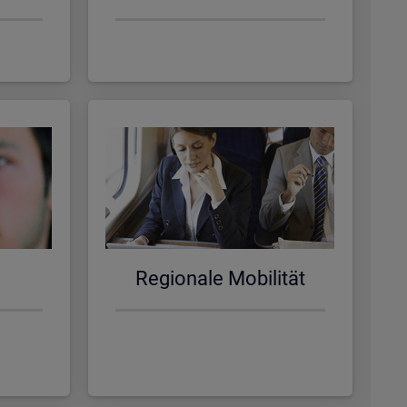
Re­gio­na­le Mo­bi­li­tät