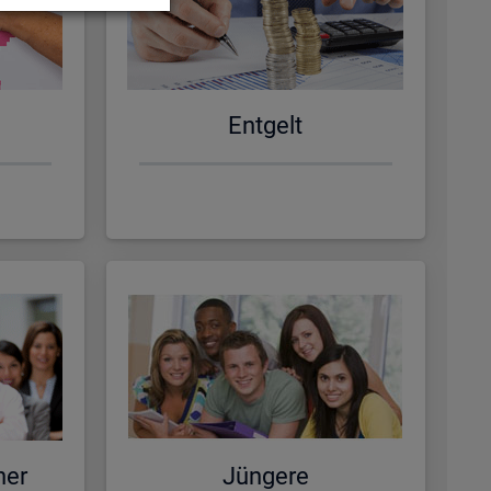
Ent­gelt
ner
Jün­ge­re