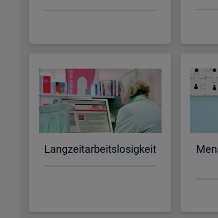
Lang­zeit­ar­beits­lo­sig­keit
Men­