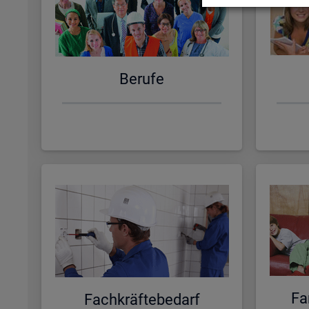
Be­ru­fe
Fa­
Fach­kräf­te­be­darf