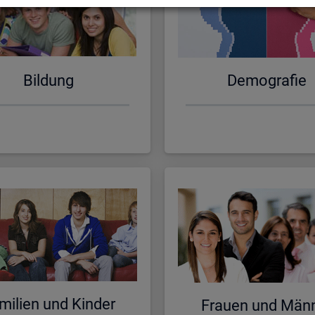
Bil­dung
De­mo­gra­fie
mi­li­en und Kin­der
Frau­en und Män­