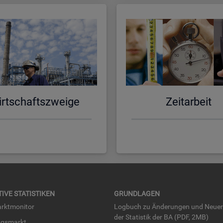
rt­schafts­zwei­ge
Zeit­ar­beit
TI­VE STA­TIS­TI­KEN
GRUND­LA­GEN
rkt­mo­ni­tor
Log­buch zu Än­de­run­gen und Neue­
der Sta­tis­tik der BA (PDF, 2MB)
ngs­markt