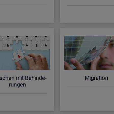
schen mit Be­hin­de­
Mi­gra­ti­on
run­gen