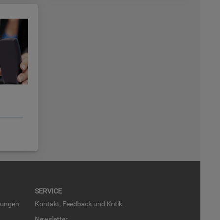
SER­VICE
run­gen
Kon­takt, Feed­back und Kri­tik
News­let­ter