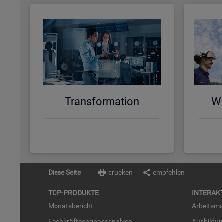
Trans­for­ma­ti­on
Wi
Diese Seite
drucken
empfehlen
TOP-PRO­DUK­TE
IN­TER­AK­
Mo­nats­be­richt
Ar­beits­ma
Fach­kräf­te­eng­pass­ana­ly­se
Aus­bil­du