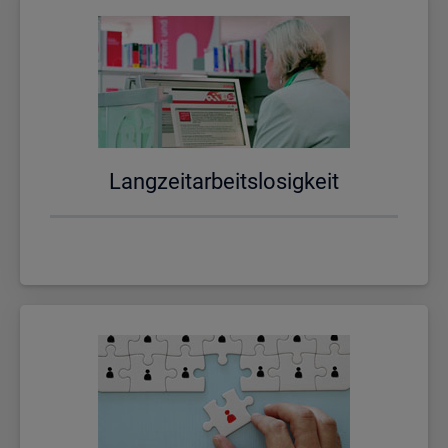
Lang­zeit­ar­beits­lo­sig­keit