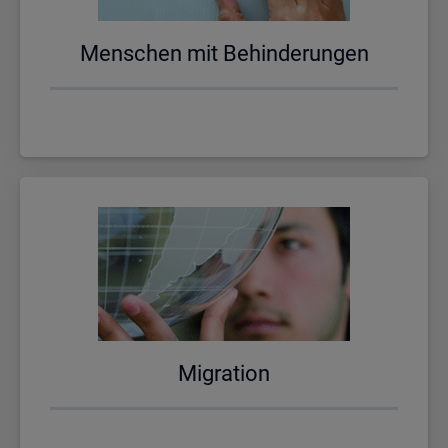
Men­schen mit Be­hin­de­run­gen
Mi­gra­ti­on