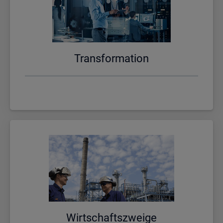
Trans­for­ma­ti­on
Wirt­schafts­zwei­ge