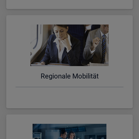
Re­gio­na­le Mo­bi­li­tät