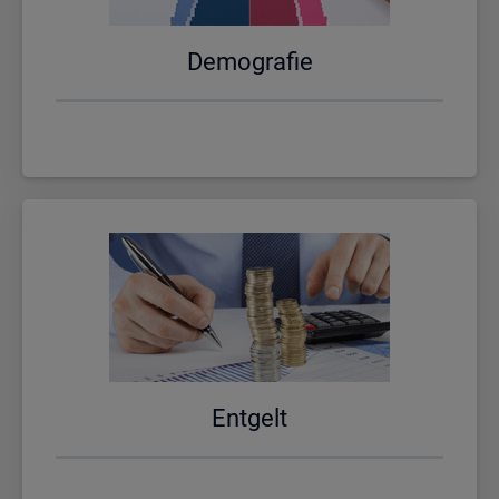
De­mo­gra­fie
Ent­gelt