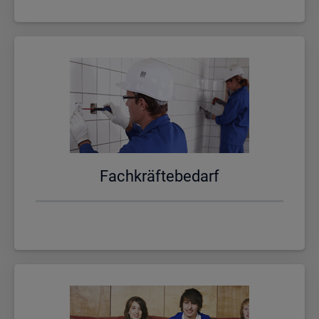
Fach­kräf­te­be­darf