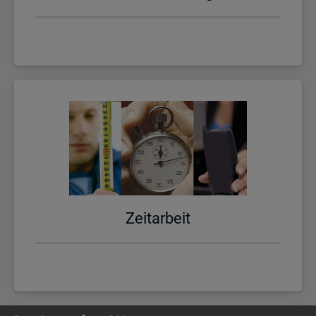
Zeit­ar­beit