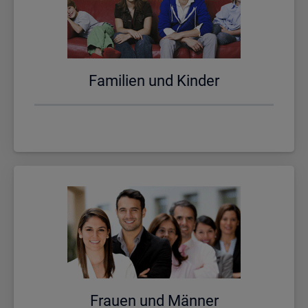
Fa­mi­li­en und Kin­der
Frau­en und Män­ner