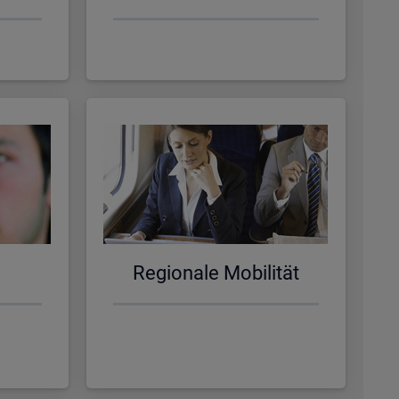
Re­gio­na­le Mo­bi­li­tät