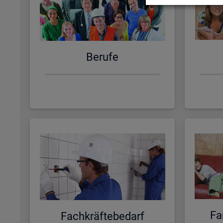
Be­ru­fe
Fa­
Fach­kräf­te­be­darf