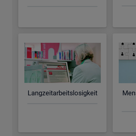
Lang­zeit­ar­beits­lo­sig­keit
Men­