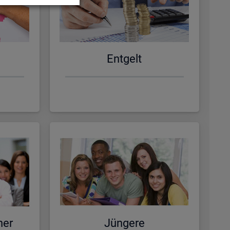
Ent­gelt
ner
Jün­ge­re