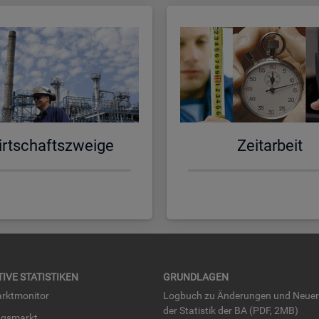
rt­schafts­zwei­ge
Zeit­ar­beit
TI­VE STA­TIS­TI­KEN
GRUND­LA­GEN
rkt­mo­ni­tor
Log­buch zu Än­de­run­gen und Neue­
der Sta­tis­tik der BA (PDF, 2MB)
ngs­markt