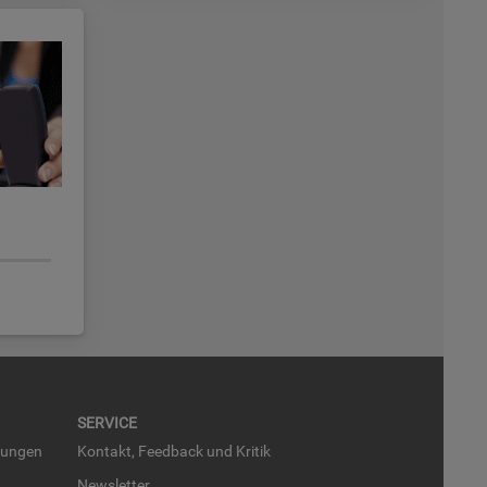
SER­VICE
run­gen
Kon­takt, Feed­back und Kri­tik
News­let­ter