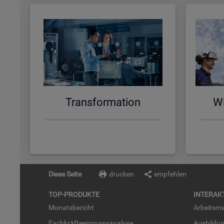
Trans­for­ma­ti­on
Wi
Diese Seite
drucken
empfehlen
TOP-PRO­DUK­TE
IN­TER­AK­
Mo­nats­be­richt
Ar­beits­ma
Fach­kräf­te­eng­pass­ana­ly­se
Aus­bil­du