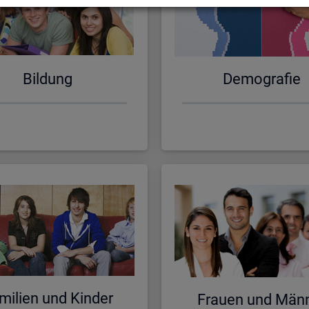
Bil­dung
De­mo­gra­fie
mi­li­en und Kin­der
Frau­en und Män­