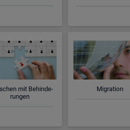
schen mit Be­hin­de­
Mi­gra­ti­on
run­gen