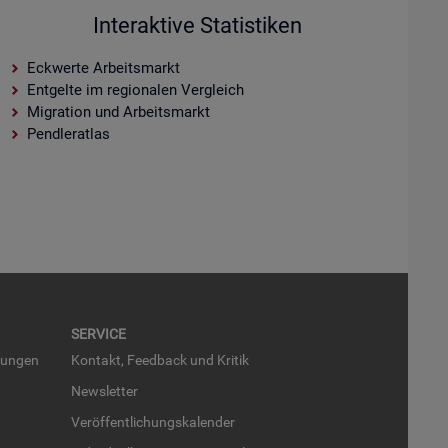
Interaktive Statistiken
Eckwerte Arbeitsmarkt
Entgelte im regionalen Vergleich
Migration und Arbeitsmarkt
Pendleratlas
SER­VICE
run­gen
Kon­takt, Feed­back und Kri­tik
News­let­ter
Ver­öf­fent­li­chungs­ka­len­der