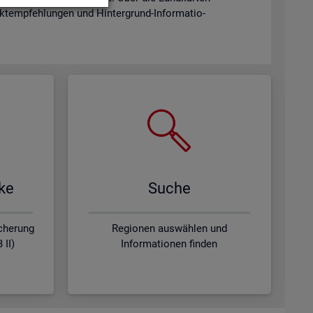
­emp­feh­lun­gen und Hin­ter­grund-In­for­ma­tio­
­ke
Suche
icherung
Regionen auswählen und
 II)
Informationen finden