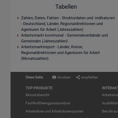
Tabellen
Zahlen, Daten, Fakten - Strukturdaten und -indikatoren
- Deutschland, Länder, Regionaldirektionen und
Agenturen für Arbeit (Jahreszahlen)
Arbeitsmarkt kommunal - Gemeindeverbände und
Gemeinden (Jahreszahlen)
Arbeitsmarktreport - Länder, Kreise,
Regionaldirektionen und Agenturen für Arbeit
(Monatszahlen)
Diese Seite
drucken
empfehlen
TOP-PRO­DUK­TE
IN­TER­AK­
Mo­nats­be­richt
Ar­beits­ma
Fach­kräf­te­eng­pass­ana­ly­se
Aus­bil­du
Ar­beits­lo­se und Ar­beits­lo­sen­quo­ten
Be­ru­fe a