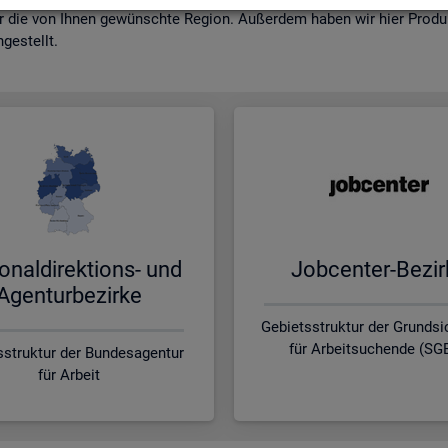
r die von Ihnen ge­wünsch­te Re­gi­on. Au­ßer­dem haben wir hier Pro­dukt
ge­stellt.
o­nal­di­rek­ti­ons- und
Job­cen­ter-Be­zir
Agen­tur­be­zir­ke
Gebietsstruktur der Grunds
für Arbeitsuchende (SGB
sstruktur der Bundesagentur
für Arbeit