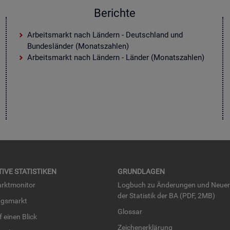
Berichte
Arbeitsmarkt nach Ländern - Deutschland und
Bundesländer (Monatszahlen)
Arbeitsmarkt nach Ländern - Länder (Monatszahlen)
TI­VE STA­TIS­TI­KEN
GRUND­LA­GEN
rkt­mo­ni­tor
Log­buch zu Än­de­run­gen und Neue­
der Sta­tis­tik der BA (PDF, 2MB)
ngs­markt
Glos­sar
uf einen Blick
Zei­chen­er­klä­rung