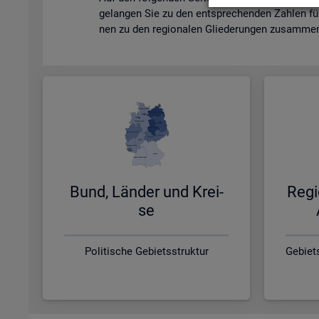
ge­lan­gen Sie zu den ent­spre­chen­den Zah­len fü
nen zu den re­gio­na­len Glie­de­run­gen zu­sam­men­
Bund, Län­der und Krei­
Re­gi
se
Politische Gebietsstruktur
Gebiet