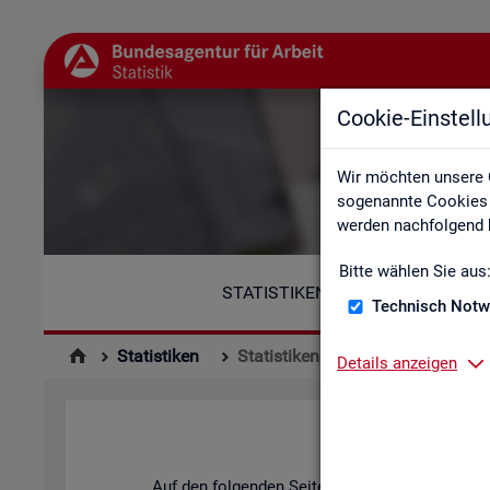
Cookie-Einstel
Wir möchten unsere 
sogenannte Cookies e
werden nachfolgend b
Bitte wählen Sie aus
STATISTIKEN
Technisch Notw
Statistiken
Statistiken nach Regionen
Details anzeigen
Auf den fol­gen­den Sei­ten fin­den Sie Land­kar­te