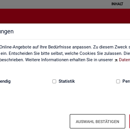
INHALT
lungen
Statistiken nach Regionen
Online-Angebote auf Ihre Bedürfnisse anpassen. Zu diesem Zweck s
in. Entscheiden Sie bitte selbst, welche Cookies Sie zulassen. Di
eschrieben. Weitere Informationen erhalten Sie in unserer
Daten
:
GRUNDLAGEN
endig
Statistik
Per
Sta­tis­ti­ken nach Re­gio­nen
AUSWAHL BESTÄTIGEN
n und Ta­bel­len mit den wich­tigs­ten ak­tu­el­len Eck­wer­ten zum Ar­bei