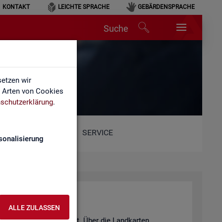
KONTAKT
LEICHTE SPRACHE
GEBÄRDENSPRACHE
Suche
etzen wir
e Arten von Cookies
schutzerklärung
.
SERVICE
sonalisierung
ALLE ZULASSEN
ts- und Aus­bil­dungs­markt. Über die Land­kar­ten