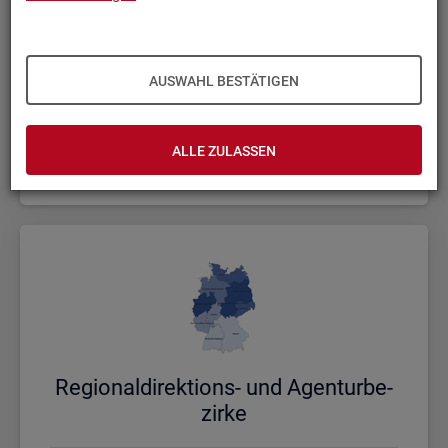
AUSWAHL BESTÄTIGEN
Bund, Län­der und Krei­se
ALLE ZULASSEN
Politische Gebietsstruktur
Re­gio­nal­di­rek­ti­ons- und Agen­tur­be­
zir­ke