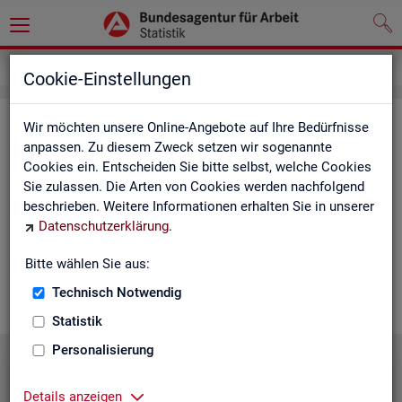
Statistiken
Statistiken nach Regionen
Cookie-Einstellungen
Sta­tis­ti­ken nach Re­gio­nen
Wir möchten unsere Online-Angebote auf Ihre Bedürfnisse
anpassen. Zu diesem Zweck setzen wir sogenannte
Cookies ein. Entscheiden Sie bitte selbst, welche Cookies
Auf den fol­gen­den Sei­ten fin­den Sie Land­kar­ten und Ta­bel­len
Sie zulassen. Die Arten von Cookies werden nachfolgend
mit den wich­tigs­ten ak­tu­el­len Eck­wer­ten zum Ar­beits- und
beschrieben. Weitere Informationen erhalten Sie in unserer
Aus­bil­dungs­markt. Über die Land­kar­ten ge­lan­gen Sie zu den
Datenschutzerklärung
.
ent­spre­chen­den Zah­len für die von Ihnen ge­wünsch­te Re­gi­on.
Au­ßer­dem haben wir hier Pro­dukt­emp­feh­lun­gen und Hin­ter­
Bitte wählen Sie aus:
grund-In­for­ma­tio­nen zu den re­gio­na­len Glie­de­run­gen zu­sam­
men­ge­stellt.
Technisch Notwendig
Statistik
Personalisierung
Details anzeigen