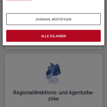
AUSWAHL BESTÄTIGEN
Bund, Län­der und Krei­se
ALLE ZULASSEN
Politische Gebietsstruktur
Re­gio­nal­di­rek­ti­ons- und Agen­tur­be­
zir­ke