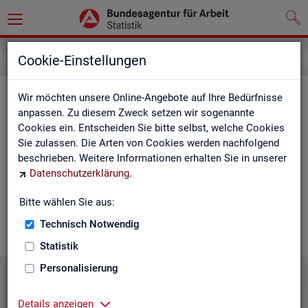
Statistiken
Statistiken nach Regionen
Cookie-Einstellungen
Sta­tis­ti­ken nach Re­gio­nen
Wir möchten unsere Online-Angebote auf Ihre Bedürfnisse
anpassen. Zu diesem Zweck setzen wir sogenannte
Cookies ein. Entscheiden Sie bitte selbst, welche Cookies
Auf den fol­gen­den Sei­ten fin­den Sie Land­kar­ten und Ta­bel­len
Sie zulassen. Die Arten von Cookies werden nachfolgend
mit den wich­tigs­ten ak­tu­el­len Eck­wer­ten zum Ar­beits- und
beschrieben. Weitere Informationen erhalten Sie in unserer
Aus­bil­dungs­markt. Über die Land­kar­ten ge­lan­gen Sie zu den
Datenschutzerklärung
.
ent­spre­chen­den Zah­len für die von Ihnen ge­wünsch­te Re­gi­on.
Au­ßer­dem haben wir hier Pro­dukt­emp­feh­lun­gen und Hin­ter­
Bitte wählen Sie aus:
grund-In­for­ma­tio­nen zu den re­gio­na­len Glie­de­run­gen zu­sam­
men­ge­stellt.
Technisch Notwendig
Statistik
Personalisierung
Details anzeigen