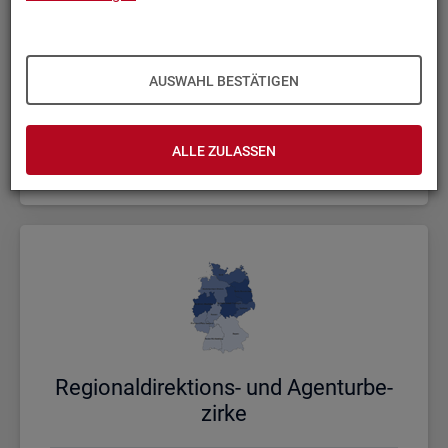
AUSWAHL BESTÄTIGEN
Bund, Län­der und Krei­se
ALLE ZULASSEN
Politische Gebietsstruktur
Re­gio­nal­di­rek­ti­ons- und Agen­tur­be­
zir­ke