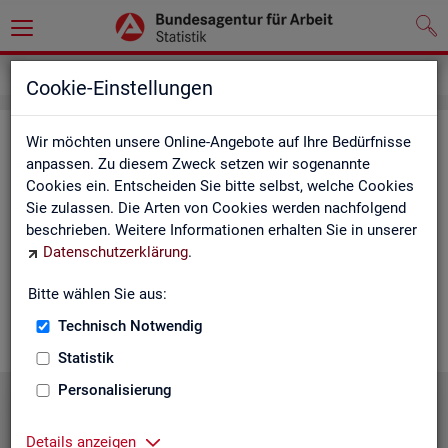
Statistiken
Statistiken nach Regionen
Cookie-Einstellungen
Sta­tis­ti­ken nach Re­gio­nen
Wir möchten unsere Online-Angebote auf Ihre Bedürfnisse
anpassen. Zu diesem Zweck setzen wir sogenannte
Cookies ein. Entscheiden Sie bitte selbst, welche Cookies
Auf den fol­gen­den Sei­ten fin­den Sie Land­kar­ten und Ta­bel­len
Sie zulassen. Die Arten von Cookies werden nachfolgend
mit den wich­tigs­ten ak­tu­el­len Eck­wer­ten zum Ar­beits- und
beschrieben. Weitere Informationen erhalten Sie in unserer
Aus­bil­dungs­markt. Über die Land­kar­ten ge­lan­gen Sie zu den
Datenschutzerklärung
.
ent­spre­chen­den Zah­len für die von Ihnen ge­wünsch­te Re­gi­on.
Au­ßer­dem haben wir hier Pro­dukt­emp­feh­lun­gen und Hin­ter­
Bitte wählen Sie aus:
grund-In­for­ma­tio­nen zu den re­gio­na­len Glie­de­run­gen zu­sam­
men­ge­stellt.
Technisch Notwendig
Statistik
Personalisierung
Details anzeigen