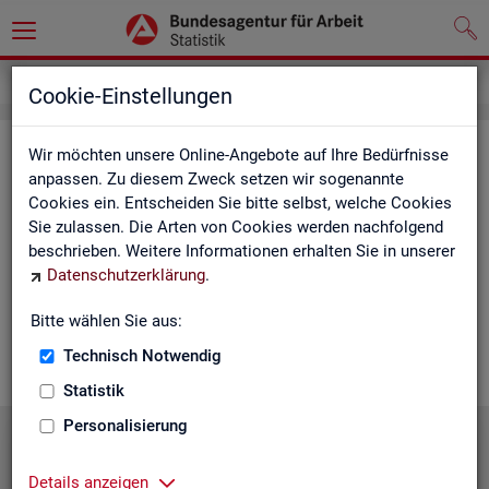
Statistiken
Statistiken nach Regionen
Cookie-Einstellungen
Sta­tis­ti­ken nach Re­gio­nen
Wir möchten unsere Online-Angebote auf Ihre Bedürfnisse
anpassen. Zu diesem Zweck setzen wir sogenannte
Cookies ein. Entscheiden Sie bitte selbst, welche Cookies
Auf den fol­gen­den Sei­ten fin­den Sie Land­kar­ten und Ta­bel­len
Sie zulassen. Die Arten von Cookies werden nachfolgend
mit den wich­tigs­ten ak­tu­el­len Eck­wer­ten zum Ar­beits- und
beschrieben. Weitere Informationen erhalten Sie in unserer
Aus­bil­dungs­markt. Über die Land­kar­ten ge­lan­gen Sie zu den
Datenschutzerklärung
.
ent­spre­chen­den Zah­len für die von Ihnen ge­wünsch­te Re­gi­on.
Au­ßer­dem haben wir hier Pro­dukt­emp­feh­lun­gen und Hin­ter­
Bitte wählen Sie aus:
grund-In­for­ma­tio­nen zu den re­gio­na­len Glie­de­run­gen zu­sam­
men­ge­stellt.
Technisch Notwendig
Statistik
Personalisierung
Details anzeigen