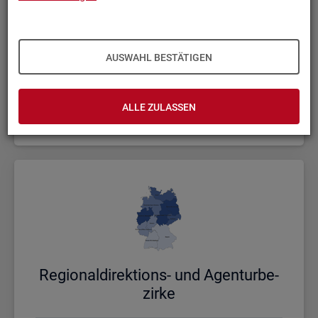
AUSWAHL BESTÄTIGEN
Bund, Län­der und Krei­se
ALLE ZULASSEN
Politische Gebietsstruktur
Re­gio­nal­di­rek­ti­ons- und Agen­tur­be­
zir­ke