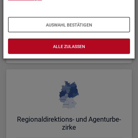
AUSWAHL BESTÄTIGEN
Bund, Län­der und Krei­se
ALLE ZULASSEN
Politische Gebietsstruktur
Re­gio­nal­di­rek­ti­ons- und Agen­tur­be­
zir­ke