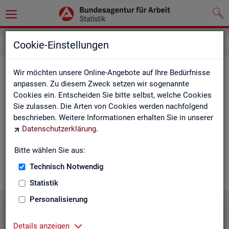
Statistiken
Statistiken nach Regionen
Cookie-Einstellungen
Sta­tis­ti­ken nach Re­gio­nen
Wir möchten unsere Online-Angebote auf Ihre Bedürfnisse
anpassen. Zu diesem Zweck setzen wir sogenannte
Cookies ein. Entscheiden Sie bitte selbst, welche Cookies
Auf den fol­gen­den Sei­ten fin­den Sie Land­kar­ten und Ta­bel­len
Sie zulassen. Die Arten von Cookies werden nachfolgend
mit den wich­tigs­ten ak­tu­el­len Eck­wer­ten zum Ar­beits- und
beschrieben. Weitere Informationen erhalten Sie in unserer
Aus­bil­dungs­markt. Über die Land­kar­ten ge­lan­gen Sie zu den
Datenschutzerklärung
.
ent­spre­chen­den Zah­len für die von Ihnen ge­wünsch­te Re­gi­on.
Au­ßer­dem haben wir hier Pro­dukt­emp­feh­lun­gen und Hin­ter­
Bitte wählen Sie aus:
grund-In­for­ma­tio­nen zu den re­gio­na­len Glie­de­run­gen zu­sam­
men­ge­stellt.
Technisch Notwendig
Statistik
Personalisierung
Details anzeigen