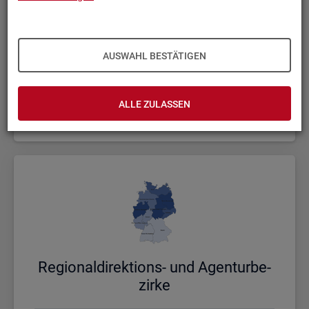
AUSWAHL BESTÄTIGEN
Bund, Län­der und Krei­se
ALLE ZULASSEN
Politische Gebietsstruktur
Re­gio­nal­di­rek­ti­ons- und Agen­tur­be­
zir­ke