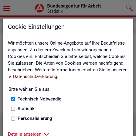
Statistiken
Statistiken nach Regionen
Cookie-Einstellungen
Sta­tis­ti­ken nach Re­gio­nen
Wir möchten unsere Online-Angebote auf Ihre Bedürfnisse
anpassen. Zu diesem Zweck setzen wir sogenannte
Cookies ein. Entscheiden Sie bitte selbst, welche Cookies
Auf den fol­gen­den Sei­ten fin­den Sie Land­kar­ten und Ta­bel­len
Sie zulassen. Die Arten von Cookies werden nachfolgend
mit den wich­tigs­ten ak­tu­el­len Eck­wer­ten zum Ar­beits- und
beschrieben. Weitere Informationen erhalten Sie in unserer
Aus­bil­dungs­markt. Über die Land­kar­ten ge­lan­gen Sie zu den
Datenschutzerklärung
.
ent­spre­chen­den Zah­len für die von Ihnen ge­wünsch­te Re­gi­on.
Au­ßer­dem haben wir hier Pro­dukt­emp­feh­lun­gen und Hin­ter­
Bitte wählen Sie aus:
grund-In­for­ma­tio­nen zu den re­gio­na­len Glie­de­run­gen zu­sam­
men­ge­stellt.
Technisch Notwendig
Statistik
Personalisierung
Details anzeigen