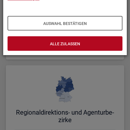
AUSWAHL BESTÄTIGEN
Bund, Län­der und Krei­se
ALLE ZULASSEN
Politische Gebietsstruktur
Re­gio­nal­di­rek­ti­ons- und Agen­tur­be­
zir­ke