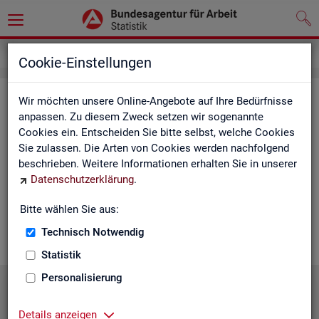
Statistiken
Statistiken nach Regionen
Cookie-Einstellungen
Sta­tis­ti­ken nach Re­gio­nen
Wir möchten unsere Online-Angebote auf Ihre Bedürfnisse
anpassen. Zu diesem Zweck setzen wir sogenannte
Cookies ein. Entscheiden Sie bitte selbst, welche Cookies
Auf den fol­gen­den Sei­ten fin­den Sie Land­kar­ten und Ta­bel­len
Sie zulassen. Die Arten von Cookies werden nachfolgend
mit den wich­tigs­ten ak­tu­el­len Eck­wer­ten zum Ar­beits- und
beschrieben. Weitere Informationen erhalten Sie in unserer
Aus­bil­dungs­markt. Über die Land­kar­ten ge­lan­gen Sie zu den
Datenschutzerklärung
.
ent­spre­chen­den Zah­len für die von Ihnen ge­wünsch­te Re­gi­on.
Au­ßer­dem haben wir hier Pro­dukt­emp­feh­lun­gen und Hin­ter­
Bitte wählen Sie aus:
grund-In­for­ma­tio­nen zu den re­gio­na­len Glie­de­run­gen zu­sam­
men­ge­stellt.
Technisch Notwendig
Statistik
Personalisierung
Details anzeigen