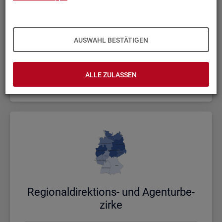
AUSWAHL BESTÄTIGEN
Bund, Län­der und Krei­se
ALLE ZULASSEN
Politische Gebietsstruktur
Re­gio­nal­di­rek­ti­ons- und Agen­tur­be­
zir­ke