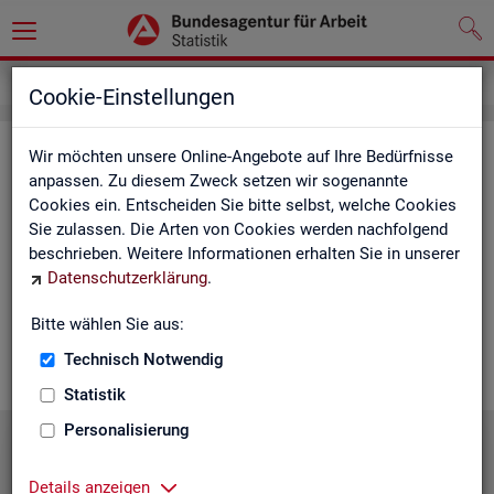
Statistiken
Statistiken nach Regionen
Cookie-Einstellungen
Sta­tis­ti­ken nach Re­gio­nen
Wir möchten unsere Online-Angebote auf Ihre Bedürfnisse
anpassen. Zu diesem Zweck setzen wir sogenannte
Cookies ein. Entscheiden Sie bitte selbst, welche Cookies
Auf den fol­gen­den Sei­ten fin­den Sie Land­kar­ten und Ta­bel­len
Sie zulassen. Die Arten von Cookies werden nachfolgend
mit den wich­tigs­ten ak­tu­el­len Eck­wer­ten zum Ar­beits- und
beschrieben. Weitere Informationen erhalten Sie in unserer
Aus­bil­dungs­markt. Über die Land­kar­ten ge­lan­gen Sie zu den
Datenschutzerklärung
.
ent­spre­chen­den Zah­len für die von Ihnen ge­wünsch­te Re­gi­on.
Au­ßer­dem haben wir hier Pro­dukt­emp­feh­lun­gen und Hin­ter­
Bitte wählen Sie aus:
grund-In­for­ma­tio­nen zu den re­gio­na­len Glie­de­run­gen zu­sam­
men­ge­stellt.
Technisch Notwendig
Statistik
Personalisierung
Details anzeigen