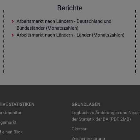
Berichte
Arbeitsmarkt nach Ländern - Deutschland und
Bundesländer (Monatszahlen)
Arbeitsmarkt nach Ländern - Länder (Monatszahlen)
TI­VE STA­TIS­TI­KEN
GRUND­LA­GEN
rkt­mo­ni­tor
Log­buch zu Än­de­run­gen und Neue­
der Sta­tis­tik der BA (PDF, 2MB)
ngs­markt
Glos­sar
uf einen Blick
Zei­chen­er­klä­rung