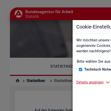
Cookie-Einstel
Wir möchten unsere 
sogenannte Cookies e
werden nachfolgend b
Bitte wählen Sie aus
STATISTIKEN
Technisch Notw
Statistiken
Statistiken nach Regionen
Details anzeigen
Auf den fol­gen­den Sei­ten fin­den Sie Land­kar­te