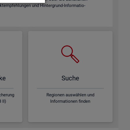
­emp­feh­lun­gen und Hin­ter­grund-In­for­ma­tio­
­ke
Suche
icherung
Regionen auswählen und
 II)
Informationen finden