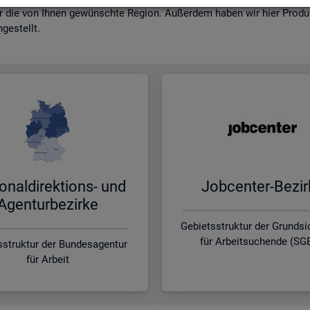
r die von Ihnen ge­wünsch­te Re­gi­on. Au­ßer­dem haben wir hier Pro­dukt
ge­stellt.
o­nal­di­rek­ti­ons- und
Job­cen­ter-Be­zir
Agen­tur­be­zir­ke
Gebietsstruktur der Grunds
für Arbeitsuchende (SGB
sstruktur der Bundesagentur
für Arbeit