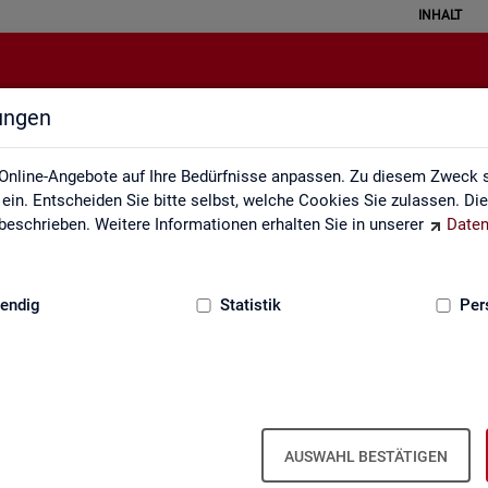
INHALT
lungen
Statistiken nach Regionen
Online-Angebote auf Ihre Bedürfnisse anpassen. Zu diesem Zweck s
in. Entscheiden Sie bitte selbst, welche Cookies Sie zulassen. Di
eschrieben. Weitere Informationen erhalten Sie in unserer
Daten
:
GRUNDLAGEN
endig
Statistik
Per
Sta­tis­ti­ken nach Re­gio­nen
AUSWAHL BESTÄTIGEN
n und Ta­bel­len mit den wich­tigs­ten ak­tu­el­len Eck­wer­ten zum Ar­bei