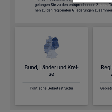
ge­lan­gen Sie zu den ent­spre­chen­den Zah­len fü
nen zu den re­gio­na­len Glie­de­run­gen zu­sam­men­
Bund, Län­der und Krei­
Re­gi
se
Politische Gebietsstruktur
Gebiet