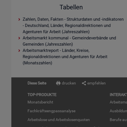
Tabellen
Zahlen, Daten, Fakten - Strukturdaten und -indikatoren
- Deutschland, Länder, Regionaldirektionen und
Agenturen für Arbeit (Jahreszahlen)
Arbeitsmarkt kommunal - Gemeindeverbände und
Gemeinden (Jahreszahlen)
Arbeitsmarktreport - Länder, Kreise,
Regionaldirektionen und Agenturen für Arbeit
(Monatszahlen)
Diese Seite
drucken
empfehlen
TOP-PRO­DUK­TE
IN­TER­AK­
Mo­nats­be­richt
Ar­beits­ma
Fach­kräf­te­eng­pass­ana­ly­se
Aus­bil­du
Ar­beits­lo­se und Ar­beits­lo­sen­quo­ten
Be­ru­fe a