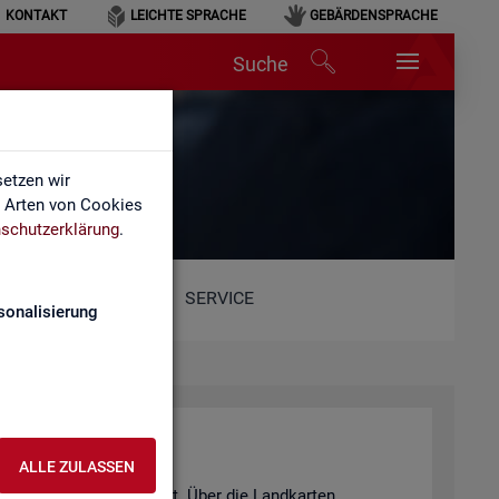
KONTAKT
LEICHTE SPRACHE
GEBÄRDENSPRACHE
Suche
etzen wir
e Arten von Cookies
schutzerklärung
.
SERVICE
sonalisierung
ALLE ZULASSEN
ts- und Aus­bil­dungs­markt. Über die Land­kar­ten