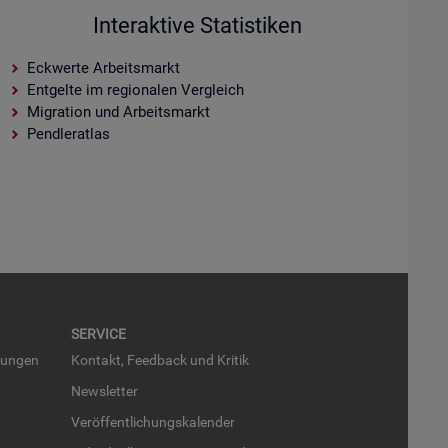
Interaktive Statistiken
Eckwerte Arbeitsmarkt
Entgelte im regionalen Vergleich
Migration und Arbeitsmarkt
Pendleratlas
SER­VICE
run­gen
Kon­takt, Feed­back und Kri­tik
News­let­ter
Ver­öf­fent­li­chungs­ka­len­der