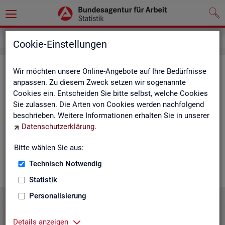
Statistiken
Statistiken nach Regionen
Cookie-Einstellungen
Sta­tis­ti­ken nach Re­gio­nen
Wir möchten unsere Online-Angebote auf Ihre Bedürfnisse
anpassen. Zu diesem Zweck setzen wir sogenannte
Cookies ein. Entscheiden Sie bitte selbst, welche Cookies
Auf den fol­gen­den Sei­ten fin­den Sie Land­kar­ten und Ta­bel­len
Sie zulassen. Die Arten von Cookies werden nachfolgend
mit den wich­tigs­ten ak­tu­el­len Eck­wer­ten zum Ar­beits- und
beschrieben. Weitere Informationen erhalten Sie in unserer
Aus­bil­dungs­markt. Über die Land­kar­ten ge­lan­gen Sie zu den
Datenschutzerklärung
.
ent­spre­chen­den Zah­len für die von Ihnen ge­wünsch­te Re­gi­on.
Au­ßer­dem haben wir hier Pro­dukt­emp­feh­lun­gen und Hin­ter­
Bitte wählen Sie aus:
grund-In­for­ma­tio­nen zu den re­gio­na­len Glie­de­run­gen zu­sam­
men­ge­stellt.
Technisch Notwendig
Statistik
Personalisierung
Details anzeigen