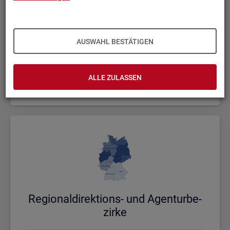
AUSWAHL BESTÄTIGEN
Bund, Län­der und Krei­se
ALLE ZULASSEN
Politische Gebietsstruktur
Re­gio­nal­di­rek­ti­ons- und Agen­tur­be­
zir­ke