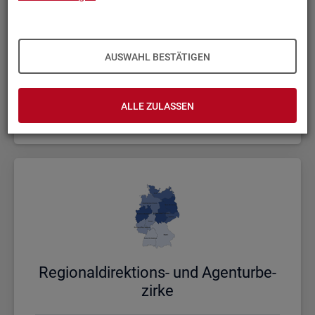
AUSWAHL BESTÄTIGEN
Bund, Län­der und Krei­se
ALLE ZULASSEN
Politische Gebietsstruktur
Re­gio­nal­di­rek­ti­ons- und Agen­tur­be­
zir­ke