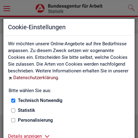
Statistiken
Statistiken nach Regionen
Cookie-Einstellungen
Sta­tis­ti­ken nach Re­gio­nen
Wir möchten unsere Online-Angebote auf Ihre Bedürfnisse
anpassen. Zu diesem Zweck setzen wir sogenannte
Cookies ein. Entscheiden Sie bitte selbst, welche Cookies
Auf den fol­gen­den Sei­ten fin­den Sie Land­kar­ten und Ta­bel­len
Sie zulassen. Die Arten von Cookies werden nachfolgend
mit den wich­tigs­ten ak­tu­el­len Eck­wer­ten zum Ar­beits- und
beschrieben. Weitere Informationen erhalten Sie in unserer
Aus­bil­dungs­markt. Über die Land­kar­ten ge­lan­gen Sie zu den
Datenschutzerklärung
.
ent­spre­chen­den Zah­len für die von Ihnen ge­wünsch­te Re­gi­on.
Au­ßer­dem haben wir hier Pro­dukt­emp­feh­lun­gen und Hin­ter­
Bitte wählen Sie aus:
grund-In­for­ma­tio­nen zu den re­gio­na­len Glie­de­run­gen zu­sam­
men­ge­stellt.
Technisch Notwendig
Statistik
Personalisierung
Details anzeigen