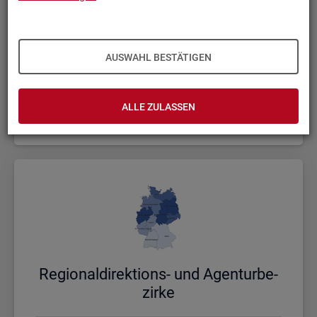
AUSWAHL BESTÄTIGEN
Bund, Län­der und Krei­se
ALLE ZULASSEN
Politische Gebietsstruktur
Re­gio­nal­di­rek­ti­ons- und Agen­tur­be­
zir­ke