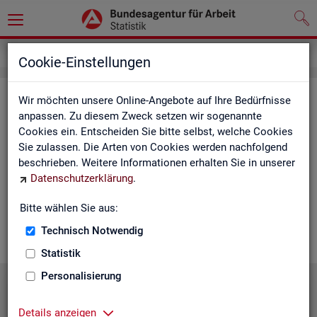
Statistiken
Statistiken nach Regionen
Cookie-Einstellungen
Sta­tis­ti­ken nach Re­gio­nen
Wir möchten unsere Online-Angebote auf Ihre Bedürfnisse
anpassen. Zu diesem Zweck setzen wir sogenannte
Cookies ein. Entscheiden Sie bitte selbst, welche Cookies
Auf den fol­gen­den Sei­ten fin­den Sie Land­kar­ten und Ta­bel­len
Sie zulassen. Die Arten von Cookies werden nachfolgend
mit den wich­tigs­ten ak­tu­el­len Eck­wer­ten zum Ar­beits- und
beschrieben. Weitere Informationen erhalten Sie in unserer
Aus­bil­dungs­markt. Über die Land­kar­ten ge­lan­gen Sie zu den
Datenschutzerklärung
.
ent­spre­chen­den Zah­len für die von Ihnen ge­wünsch­te Re­gi­on.
Au­ßer­dem haben wir hier Pro­dukt­emp­feh­lun­gen und Hin­ter­
Bitte wählen Sie aus:
grund-In­for­ma­tio­nen zu den re­gio­na­len Glie­de­run­gen zu­sam­
men­ge­stellt.
Technisch Notwendig
Statistik
Personalisierung
Details anzeigen