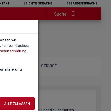
NTAKT
LEICHTE SPRACHE
GEBÄRDENSPRACHE
Suche
setzen wir
 Arten von Cookies
schutzerklärung
.
SERVICE
onalisierung
ALLE ZULASSEN
s- und Ausbildungsmarkt. Über die Landkarten